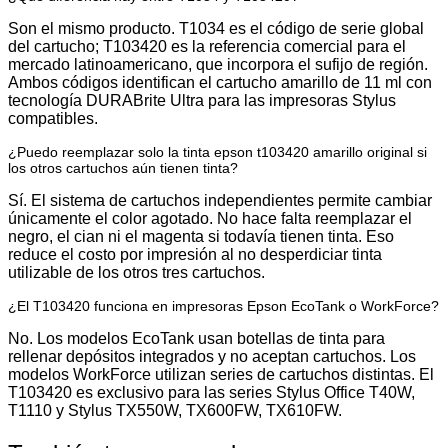
Son el mismo producto. T1034 es el código de serie global
del cartucho; T103420 es la referencia comercial para el
mercado latinoamericano, que incorpora el sufijo de región.
Ambos códigos identifican el cartucho amarillo de 11 ml con
tecnología DURABrite Ultra para las impresoras Stylus
compatibles.
¿Puedo reemplazar solo la tinta epson t103420 amarillo original si
los otros cartuchos aún tienen tinta?
Sí. El sistema de cartuchos independientes permite cambiar
únicamente el color agotado. No hace falta reemplazar el
negro, el cian ni el magenta si todavía tienen tinta. Eso
reduce el costo por impresión al no desperdiciar tinta
utilizable de los otros tres cartuchos.
¿El T103420 funciona en impresoras Epson EcoTank o WorkForce?
No. Los modelos EcoTank usan botellas de tinta para
rellenar depósitos integrados y no aceptan cartuchos. Los
modelos WorkForce utilizan series de cartuchos distintas. El
T103420 es exclusivo para las series Stylus Office T40W,
T1110 y Stylus TX550W, TX600FW, TX610FW.