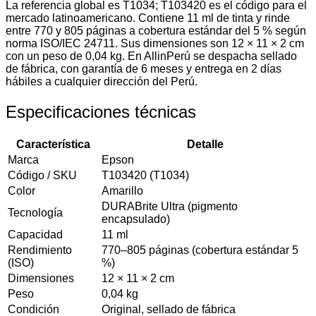
La referencia global es T1034; T103420 es el código para el
mercado latinoamericano. Contiene 11 ml de tinta y rinde
entre 770 y 805 páginas a cobertura estándar del 5 % según
norma ISO/IEC 24711. Sus dimensiones son 12 × 11 × 2 cm
con un peso de 0,04 kg. En AllinPerú se despacha sellado
de fábrica, con garantía de 6 meses y entrega en 2 días
hábiles a cualquier dirección del Perú.
Especificaciones técnicas
Característica
Detalle
Marca
Epson
Código / SKU
T103420 (T1034)
Color
Amarillo
DURABrite Ultra (pigmento
Tecnología
encapsulado)
Capacidad
11 ml
Rendimiento
770–805 páginas (cobertura estándar 5
(ISO)
%)
Dimensiones
12 × 11 × 2 cm
Peso
0,04 kg
Condición
Original, sellado de fábrica