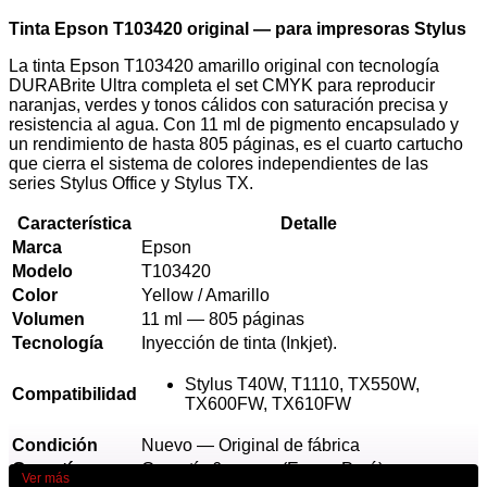
Tinta Epson T103420 original — para impresoras Stylus
La tinta Epson T103420 amarillo original con tecnología
DURABrite Ultra completa el set CMYK para reproducir
naranjas, verdes y tonos cálidos con saturación precisa y
resistencia al agua. Con 11 ml de pigmento encapsulado y
un rendimiento de hasta 805 páginas, es el cuarto cartucho
que cierra el sistema de colores independientes de las
series Stylus Office y Stylus TX.
Característica
Detalle
Marca
Epson
Modelo
T103420
Color
Yellow / Amarillo
Volumen
11 ml — 805 páginas
Tecnología
Inyección de tinta (Inkjet).
Stylus T40W, T1110, TX550W,
Compatibilidad
TX600FW, TX610FW
Condición
Nuevo — Original de fábrica
Garantía
Garantía 6 meses (Epson Perú)
Ver más