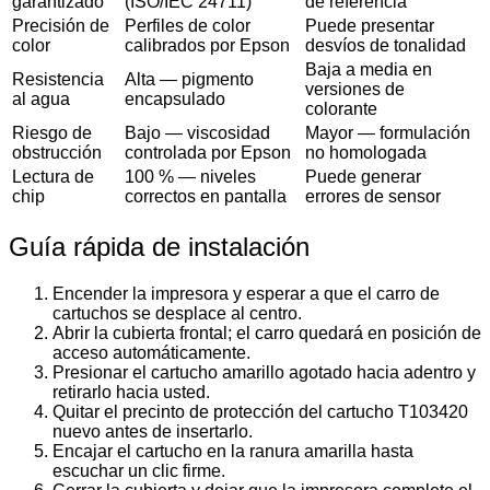
garantizado
(ISO/IEC 24711)
de referencia
Precisión de
Perfiles de color
Puede presentar
color
calibrados por Epson
desvíos de tonalidad
Baja a media en
Resistencia
Alta — pigmento
versiones de
al agua
encapsulado
colorante
Riesgo de
Bajo — viscosidad
Mayor — formulación
obstrucción
controlada por Epson
no homologada
Lectura de
100 % — niveles
Puede generar
chip
correctos en pantalla
errores de sensor
Guía rápida de instalación
Encender la impresora y esperar a que el carro de
cartuchos se desplace al centro.
Abrir la cubierta frontal; el carro quedará en posición de
acceso automáticamente.
Presionar el cartucho amarillo agotado hacia adentro y
retirarlo hacia usted.
Quitar el precinto de protección del cartucho T103420
nuevo antes de insertarlo.
Encajar el cartucho en la ranura amarilla hasta
escuchar un clic firme.