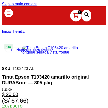
Skip to main content
Inicio
Tienda
-13%
Haga clic para ampliar
SKU:
T103420-AL
Tinta Epson T103420 amarillo original
DURABrite — 805 pág.
$
23.00
$
20.00
(S/ 67.66)
13% DSCTO