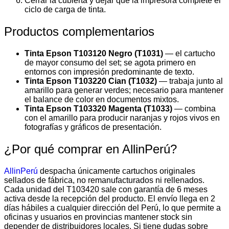
Cerrar la cubierta y dejar que la impresora complete el
ciclo de carga de tinta.
Productos complementarios
Tinta Epson T103120 Negro (T1031)
— el cartucho
de mayor consumo del set; se agota primero en
entornos con impresión predominante de texto.
Tinta Epson T103220 Cian (T1032)
— trabaja junto al
amarillo para generar verdes; necesario para mantener
el balance de color en documentos mixtos.
Tinta Epson T103320 Magenta (T1033)
— combina
con el amarillo para producir naranjas y rojos vivos en
fotografías y gráficos de presentación.
¿Por qué comprar en AllinPerú?
AllinPerú
despacha únicamente cartuchos originales
sellados de fábrica, no remanufacturados ni rellenados.
Cada unidad del T103420 sale con garantía de 6 meses
activa desde la recepción del producto. El envío llega en 2
días hábiles a cualquier dirección del Perú, lo que permite a
oficinas y usuarios en provincias mantener stock sin
depender de distribuidores locales. Si tiene dudas sobre