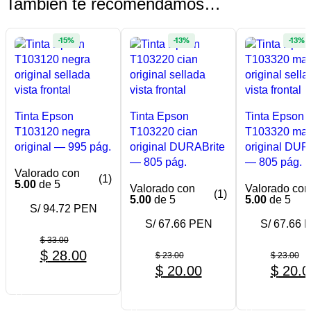
También te recomendamos…
-15%
-13%
-13%
Tinta Epson
Tinta Epson
Tinta Epson
T103120 negra
T103220 cian
T103320 ma
original — 995 pág.
original DURABrite
original DUR
— 805 pág.
— 805 pág.
Valorado con
(1)
5.00
de 5
Valorado con
Valorado con
(1)
5.00
de 5
5.00
de 5
S/ 94.72 PEN
S/ 67.66 PEN
S/ 67.66 
$
33.00
$
28.00
$
23.00
$
23.00
$
20.00
$
20.0
COMPRAR AHORA
COMPRAR AHORA
COMPRAR A