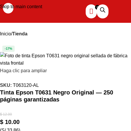
Skip to main content
Inicio
Tienda
-17%
Haga clic para ampliar
SKU:
T063120-AL
Tinta Epson T0631 Negro Original — 250
páginas garantizadas
$
12.00
$
10.00
(S/ 33.86)