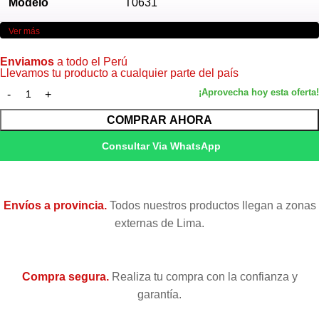
Modelo
T0631
Ver más
Color
Negro
Enviamos
a todo el Perú
Llevamos tu producto a cualquier parte del país
Volumen
8 ml
dye-based para texto de alto
COMPRAR AHORA
Tecnología
contraste
Consultar Via WhatsApp
Stylus C67, C87, CX3700, CX4700
Compatibilidad
y más
Envíos a provincia.
Todos nuestros productos llegan a zonas
Condición
Nuevo — Original de fábrica
externas de Lima.
Garantía
Garantía 6 meses (Epson Perú)
Compra segura.
Realiza tu compra con la confianza y
garantía.