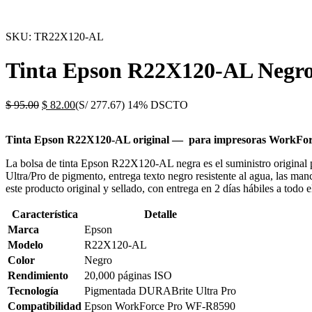
SKU:
TR22X120-AL
Tinta Epson R22X120-AL Negro 
$
95.00
$
82.00
(S/ 277.67)
14% DSCTO
Tinta Epson R22X120-AL original — para impresoras WorkFo
La bolsa de tinta Epson R22X120-AL negra es el suministro origina
Ultra/Pro de pigmento, entrega texto negro resistente al agua, las ma
este producto original y sellado, con entrega en 2 días hábiles a todo e
Característica
Detalle
Marca
Epson
Modelo
R22X120-AL
Color
Negro
Rendimiento
20,000 páginas ISO
Tecnología
Pigmentada DURABrite Ultra Pro
Compatibilidad
Epson WorkForce Pro WF-R8590