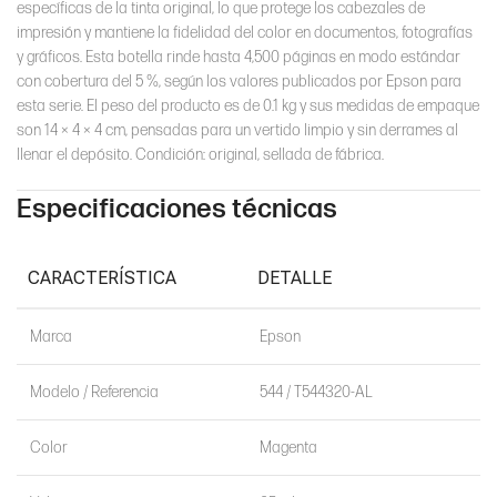
específicas de la tinta original, lo que protege los cabezales de
impresión y mantiene la fidelidad del color en documentos, fotografías
EcoTank /
y gráficos. Esta botella rinde hasta 4,500 páginas en modo estándar
L1110 /
con cobertura del 5 %, según los valores publicados por Epson para
L1210 /
L3110 /
esta serie. El peso del producto es de 0.1 kg y sus medidas de empaque
L3150 /
son 14 × 4 × 4 cm, pensadas para un vertido limpio y sin derrames al
Compatibilidad
L3160 /
llenar el depósito. Condición: original, sellada de fábrica.
L3210 /
L3250 /
Especificaciones técnicas
L3260 /
L5190 /
L5290
CARACTERÍSTICA
DETALLE
Nuevo —
Condición
Original
Marca
Epson
de fábrica
Modelo / Referencia
544 / T544320-AL
Garantía 6
meses
Garantía
(Epson
Color
Magenta
Perú)