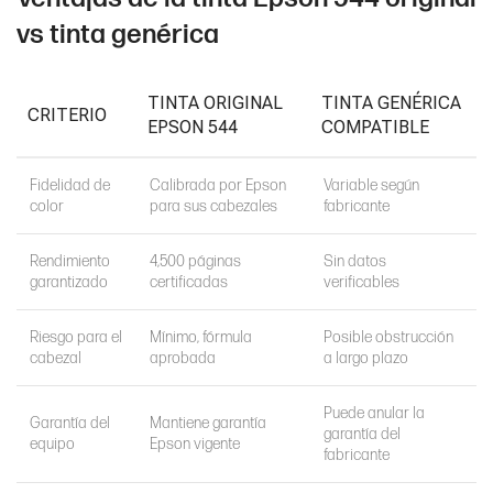
vs tinta genérica
TINTA ORIGINAL
TINTA GENÉRICA
CRITERIO
EPSON 544
COMPATIBLE
Fidelidad de
Calibrada por Epson
Variable según
color
para sus cabezales
fabricante
Rendimiento
4,500 páginas
Sin datos
garantizado
certificadas
verificables
Riesgo para el
Mínimo, fórmula
Posible obstrucción
cabezal
aprobada
a largo plazo
Puede anular la
Garantía del
Mantiene garantía
garantía del
equipo
Epson vigente
fabricante