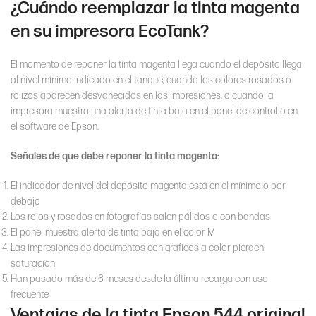
¿Cuándo reemplazar la tinta magenta
en su impresora EcoTank?
El momento de reponer la tinta magenta llega cuando el depósito llega
al nivel mínimo indicado en el tanque, cuando los colores rosados o
rojizos aparecen desvanecidos en las impresiones, o cuando la
impresora muestra una alerta de tinta baja en el panel de control o en
el software de Epson.
Señales de que debe reponer la tinta magenta:
El indicador de nivel del depósito magenta está en el mínimo o por
debajo
Los rojos y rosados en fotografías salen pálidos o con bandas
El panel muestra alerta de tinta baja en el color M
Las impresiones de documentos con gráficos a color pierden
saturación
Han pasado más de 6 meses desde la última recarga con uso
frecuente
Ventajas de la tinta Epson 544 original