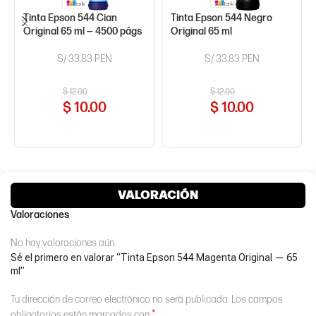
Tinta Epson 544 Cian
Tinta Epson 544 Negro
Original 65 ml — 4500 págs
Original 65 ml
S/ 33.83 PEN
S/ 33.83 PEN
$
12.00
$
12.00
$
10.00
$
10.00
COMPRAR AHORA
COMPRAR AHORA
VALORACIÓN
Valoraciones
No hay valoraciones aún.
Sé el primero en valorar “Tinta Epson 544 Magenta Original — 65
ml”
Tu dirección de correo electrónico no será publicada.
Los campos
*
obligatorios están marcados con