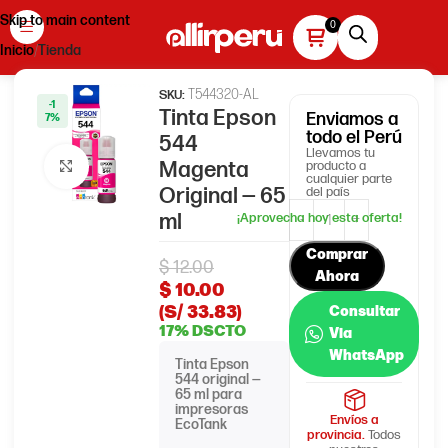
Skip to main content
Inicio
Tienda
T544320-AL
SKU:
-1
Tinta Epson
Enviamos
a
7%
todo el Perú
544
Llevamos tu
Magenta
producto a
Haga clic para ampliar
cualquier parte
Original — 65
del país
ml
Comprar
$
12.00
Ahora
$
10.00
(S/ 33.83)
Consultar
17% DSCTO
Via
WhatsApp
Tinta Epson
544 original —
65 ml para
impresoras
Envíos a
EcoTank
provincia.
Todos