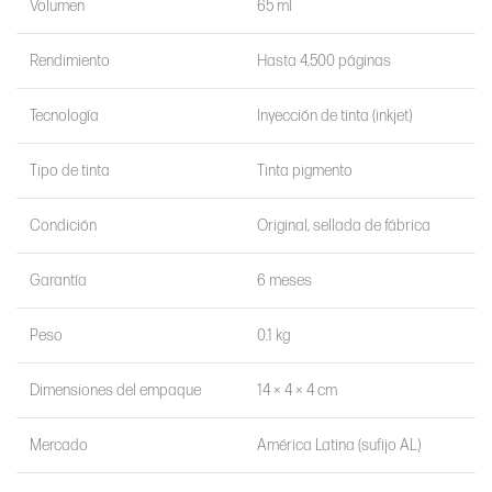
Volumen
65 ml
Rendimiento
Hasta 4,500 páginas
Tecnología
Inyección de tinta (inkjet)
Tipo de tinta
Tinta pigmento
Condición
Original, sellada de fábrica
Garantía
6 meses
Peso
0.1 kg
Dimensiones del empaque
14 × 4 × 4 cm
Mercado
América Latina (sufijo AL)