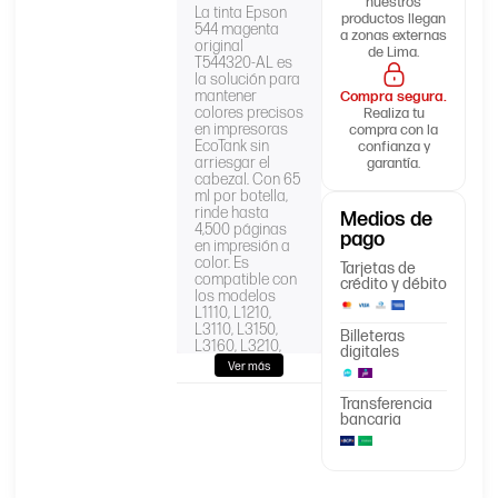
nuestros
La tinta Epson
productos llegan
544 magenta
a zonas externas
original
de Lima.
T544320-AL es
la solución para
mantener
Compra segura.
colores precisos
Realiza tu
en impresoras
compra con la
EcoTank sin
confianza y
arriesgar el
garantía.
cabezal. Con 65
ml por botella,
rinde hasta
Medios de
4,500 páginas
pago
en impresión a
color. Es
Tarjetas de
compatible con
crédito y débito
los modelos
L1110, L1210,
L3110, L3150,
Billeteras
L3160, L3210,
digitales
L3250, L3260,
Ver más
L5190 y L5290.
En AllinPerú la
Transferencia
recibe sellada
bancaria
de fábrica, con 6
meses de
garantía y
entrega en 2
días hábiles a