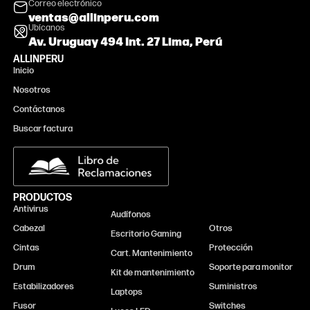
Correo electrónico
ventas@allinperu.com
Ubícanos
Av. Uruguay 494 Int. 27 Lima, Perú
ALLINPERU
Inicio
Nosotros
Contáctanos
Buscar factura
PRODUCTOS
Antivirus
Monitor
Audífonos
Cabezal
Otros
Escritorio Gaming
Cintas
Protección
Cart. Mantenimiento
Drum
Soporte para monitor
Kit de mantenimiento
Estabilizadores
Suministros
Laptops
Fusor
Switches