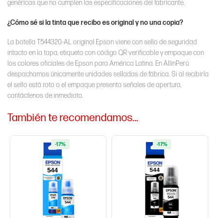
genéricas que no cumplen las especificaciones del fabricante.
¿Cómo sé si la tinta que recibo es original y no una copia?
La botella T544320-AL original Epson viene con sello de seguridad
intacto en la tapa, etiqueta con código QR verificable y empaque con
los colores oficiales de Epson para América Latina. En AllinPerú
despachamos únicamente unidades selladas de fábrica. Si al recibirla
el sello está roto o el empaque presenta señales de apertura,
contáctenos de inmediato.
También te recomendamos…
-17%
-17%