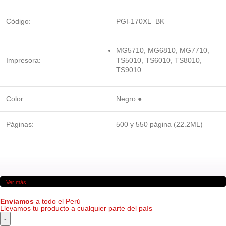
Código:
PGI-170XL_BK
MG5710, MG6810, MG7710,
Impresora:
TS5010, TS6010, TS8010,
TS9010
Color:
Negro ●
Páginas:
500 y 550 página (22.2ML)
Ver más
Enviamos
a todo el Perú
Llevamos tu producto a cualquier parte del país