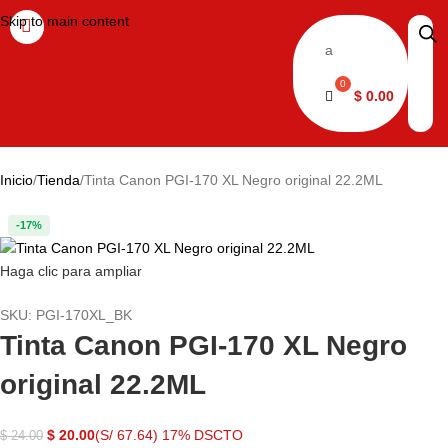
Skip to main content
a
$
0.00
Inicio
Tienda
Tinta Canon PGI-170 XL Negro original 22.2ML
-17%
Haga clic para ampliar
SKU:
PGI-170XL_BK
Tinta Canon PGI-170 XL Negro
original 22.2ML
$
20.00
(S/ 67.64)
17% DSCTO
$
24.00