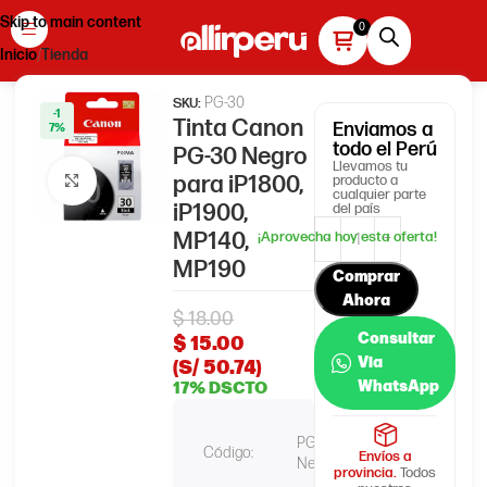
Skip to main content
Inicio
Tienda
PG-30
SKU:
-1
Tinta Canon
Enviamos
a
7%
todo el Perú
PG-30 Negro
Llevamos tu
para iP1800,
producto a
Haga clic para ampliar
cualquier parte
iP1900,
del país
MP140,
MP190
Comprar
Ahora
$
18.00
Consultar
$
15.00
Via
(S/ 50.74)
WhatsApp
17% DSCTO
PG-30
Código:
Envíos a
Negro
provincia.
Todos