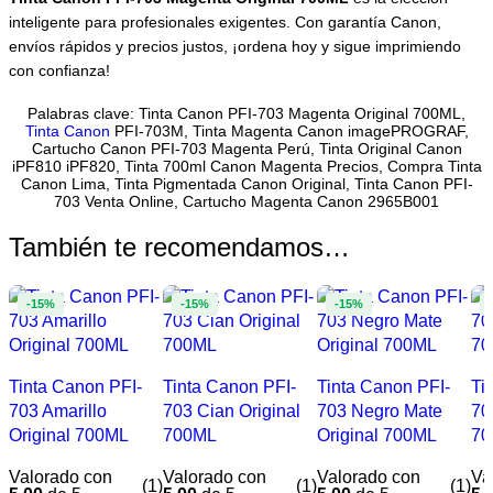
inteligente para profesionales exigentes. Con garantía Canon,
envíos rápidos y precios justos, ¡ordena hoy y sigue imprimiendo
con confianza!
Palabras clave: Tinta Canon PFI-703 Magenta Original 700ML,
Tinta
Canon
PFI-703M, Tinta Magenta Canon imagePROGRAF,
Cartucho Canon PFI-703 Magenta Perú, Tinta Original Canon
iPF810 iPF820, Tinta 700ml Canon Magenta Precios, Compra Tinta
Canon Lima, Tinta Pigmentada Canon Original, Tinta Canon PFI-
703 Venta Online, Cartucho Magenta Canon 2965B001
También te recomendamos…
-15%
-15%
-15%
Tinta Canon PFI-
Tinta Canon PFI-
Tinta Canon PFI-
Ti
703 Amarillo
703 Cian Original
703 Negro Mate
70
Original 700ML
700ML
Original 700ML
70
Valorado con
Valorado con
Valorado con
Va
(1)
(1)
(1)