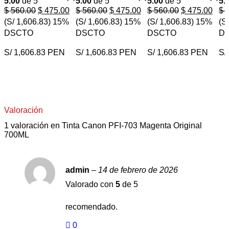
5.00
de 5
5.00
de 5
5.00
de 5
5.
$
560.00
$
475.00
$
560.00
$
475.00
$
560.00
$
475.00
$
5
(S/ 1,606.83)
15%
(S/ 1,606.83)
15%
(S/ 1,606.83)
15%
(S
DSCTO
DSCTO
DSCTO
D
S/ 1,606.83 PEN
S/ 1,606.83 PEN
S/ 1,606.83 PEN
S/
COMPRAR AHORA
COMPRAR AHORA
COMPRAR AHORA
Valoración
1 valoración en
Tinta Canon PFI-703 Magenta Original
700ML
admin
–
14 de febrero de 2026
Valorado con
5
de 5
recomendado.
0