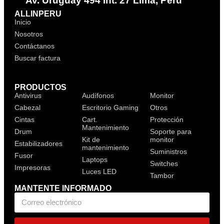
Av. Uruguay 494 Int. 27 Lima, Perú
ALLINPERU
Inicio
Nosotros
Contáctanos
Buscar factura
PRODUCTOS
Antivirus
Audífonos
Monitor
Cabezal
Escritorio Gaming
Otros
Cintas
Cart.
Protección
Mantenimiento
Drum
Soporte para
Kit de
monitor
Estabilizadores
mantenimiento
Suministros
Fusor
Laptops
Switches
Impresoras
Luces LED
Tambor
MANTENTE INFORMADO