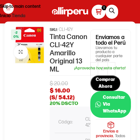
Skip to main content
Inicio
Tienda
CLI-42Y
SKU:
-2
Tinta Canon
Enviamos
a
0%
todo el Perú
CLI-42Y
Llevamos tu
Amarillo
producto a
Haga clic para ampliar
cualquier parte
Original 13
del país
ML
Comprar
$
20.00
Ahora
$
16.00
(S/ 54.12)
Consultar
20% DSCTO
Via
WhatsApp
CLI-
Código:
42Y
Envíos a
provincia.
Todos