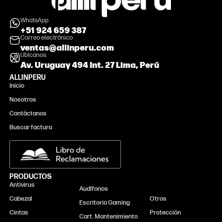
WhatsApp
+51 924 659 387
Correo electrónico
ventas@allinperu.com
Ubícanos
Av. Uruguay 494 Int. 27 Lima, Perú
ALLINPERU
Inicio
Nosotros
Contáctanos
Buscar factura
PRODUCTOS
Antivirus
Monitor
Audífonos
Cabezal
Otros
Escritorio Gaming
Cintas
Protección
Cart. Mantenimiento