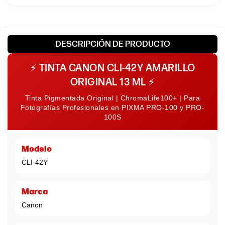
DESCRIPCIÓN DE PRODUCTO
⚡
TINTA CANON CLI-42Y AMARILLO
ORIGINAL 13 ML
⚡
Tinta Pigmentada Original | ChromaLife100+ | Para
Fotografías Profesionales en PIXMA PRO-100 y PRO-
100S
Modelo
CLI-42Y
Marca
Canon