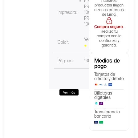
PIXMA
nuestros
productos llegan
PRO-
a zonas externas
Impresora:
100™,
de Lima.
PRO-
100S
Compra segura.
Realiza tu
compra con la
Yellow
confianza y
Color:
●
garantía.
Medios de
Páginas:
13ML
pago
Tarjetas de
crédito y débito
Billeteras
Ver más
digitales
Transferencia
bancaria