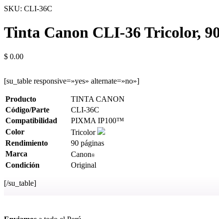
SKU:
CLI-36C
Tinta Canon CLI-36 Tricolor, 9
$
0.00
[su_table responsive=»yes» alternate=»no»]
Producto
TINTA CANON
Código/Parte
CLI-36C
Compatibilidad
PIXMA IP100™
Color
Tricolor
Rendimiento
90 páginas
Marca
Canon
®
Condición
Original
[/su_table]
Ver más