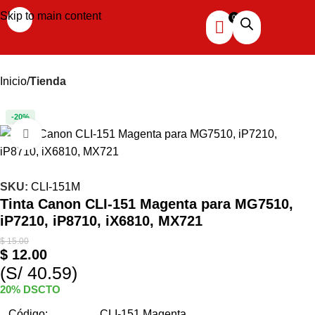
Skip to main content
Inicio
Tienda
-20%
Haga clic para ampliar
SKU:
CLI-151M
Tinta Canon CLI-151 Magenta para MG7510,
iP7210, iP8710, iX6810, MX721
$
15.00
$
12.00
(S/ 40.59)
20% DSCTO
Código:
CLI-151 Magenta