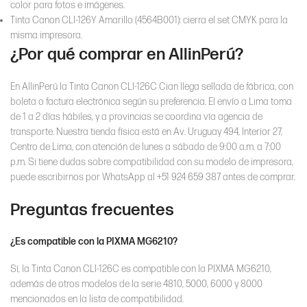
color para fotos e imágenes.
Tinta Canon CLI-126Y Amarillo (4564B001): cierra el set CMYK para la
misma impresora.
¿Por qué comprar en AllinPerú?
En AllinPerú la Tinta Canon CLI-126C Cian llega sellada de fábrica, con
boleta o factura electrónica según su preferencia. El envío a Lima toma
de 1 a 2 días hábiles, y a provincias se coordina vía agencia de
transporte. Nuestra tienda física está en Av. Uruguay 494, Interior 27,
Centro de Lima, con atención de lunes a sábado de 9:00 a.m. a 7:00
p.m. Si tiene dudas sobre compatibilidad con su modelo de impresora,
puede escribirnos por WhatsApp al +51 924 659 387 antes de comprar.
Preguntas frecuentes
¿Es compatible con la PIXMA MG6210?
Sí, la Tinta Canon CLI-126C es compatible con la PIXMA MG6210,
además de otros modelos de la serie 4810, 5000, 6000 y 8000
mencionados en la lista de compatibilidad.