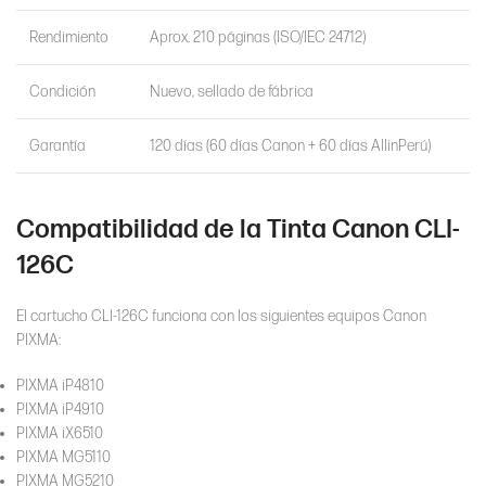
Rendimiento
Aprox. 210 páginas (ISO/IEC 24712)
Condición
Nuevo, sellado de fábrica
Garantía
120 días (60 días Canon + 60 días AllinPerú)
Compatibilidad de la Tinta Canon CLI-
126C
El cartucho CLI-126C funciona con los siguientes equipos Canon
PIXMA:
PIXMA iP4810
PIXMA iP4910
PIXMA iX6510
PIXMA MG5110
PIXMA MG5210