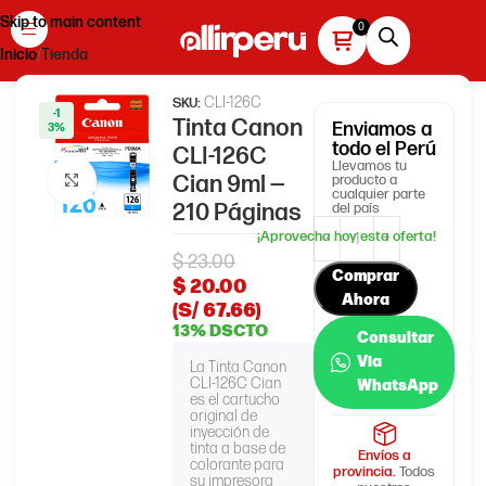
Skip to main content
Inicio
Tienda
CLI-126C
SKU:
-1
Tinta Canon
Enviamos
a
3%
todo el Perú
CLI-126C
Llevamos tu
Cian 9ml —
producto a
Haga clic para ampliar
cualquier parte
210 Páginas
del país
$
23.00
Comprar
$
20.00
Ahora
(S/ 67.66)
13% DSCTO
Consultar
Via
La Tinta Canon
CLI-126C Cian
WhatsApp
es el cartucho
original de
inyección de
tinta a base de
Envíos a
colorante para
provincia.
Todos
su impresora