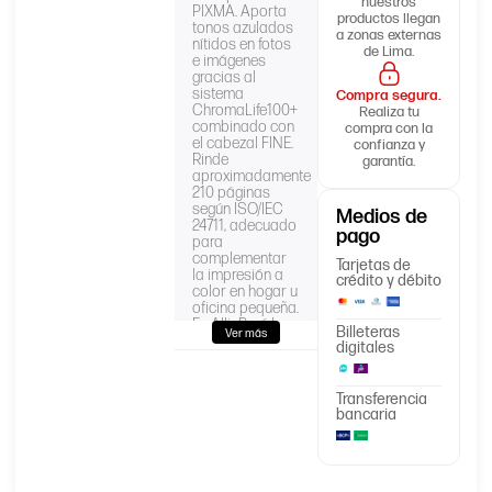
nuestros
PIXMA. Aporta
productos llegan
tonos azulados
a zonas externas
nítidos en fotos
de Lima.
e imágenes
gracias al
sistema
Compra segura.
ChromaLife100+
Realiza tu
combinado con
compra con la
el cabezal FINE.
confianza y
Rinde
garantía.
aproximadamente
210 páginas
según ISO/IEC
Medios de
24711, adecuado
pago
para
complementar
Tarjetas de
la impresión a
crédito y débito
color en hogar u
oficina pequeña.
En AllinPerú lo
Billeteras
Ver más
recibe sellado
digitales
de fábrica, con
boleta o factura
electrónica y
Transferencia
envío a todo el
bancaria
Perú.
Producto
Tinta Canon