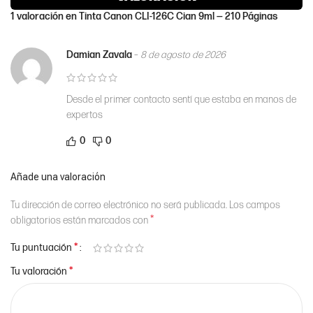
1 valoración en
Tinta Canon CLI-126C Cian 9ml — 210 Páginas
Damian Zavala
–
8 de agosto de 2026
Desde el primer contacto sentí que estaba en manos de
expertos
0
0
Añade una valoración
Tu dirección de correo electrónico no será publicada.
Los campos
*
obligatorios están marcados con
*
Tu puntuación
*
Tu valoración