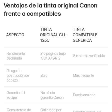
Ventajas de la tinta original Canon
frente a compatibles
TINTA
TINTA
ASPECTO
ORIGINAL CLI-
COMPATIBLE
126C
GENÉRICA
Rendimiento
210 páginas bajo
Sin norma verificable
declarado
ISO/IEC 24712
Riesgo de
obstrucción de
Bajo
Más frecuente
cabezal
Garantía del
No afecta
Puede anularla
equipo
garantía Canon
Consistencia de
Calibrada por