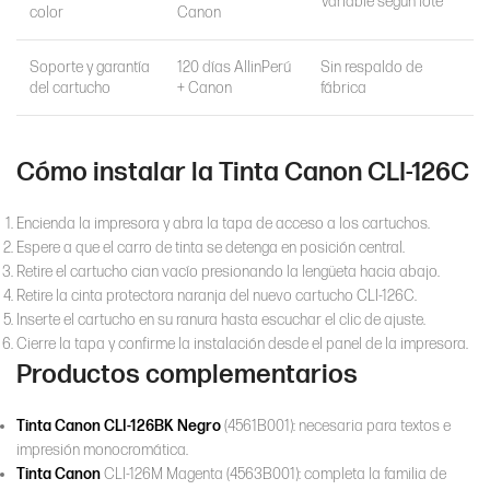
Variable según lote
color
Canon
Soporte y garantía
120 días AllinPerú
Sin respaldo de
del cartucho
+ Canon
fábrica
Cómo instalar la Tinta Canon CLI-126C
Encienda la impresora y abra la tapa de acceso a los cartuchos.
Espere a que el carro de tinta se detenga en posición central.
Retire el cartucho cian vacío presionando la lengüeta hacia abajo.
Retire la cinta protectora naranja del nuevo cartucho CLI-126C.
Inserte el cartucho en su ranura hasta escuchar el clic de ajuste.
Cierre la tapa y confirme la instalación desde el panel de la impresora.
Productos complementarios
Tinta Canon CLI-126BK Negro
(4561B001): necesaria para textos e
impresión monocromática.
Tinta Canon
CLI-126M Magenta (4563B001): completa la familia de