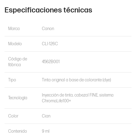
Especificaciones técnicas
Marca
Canon
Modelo
CLI-126C
Código de
4562B001
fábrica
Tipo
Tinta original a base de colorante (dye)
Inyección de tinta, cabezal FINE, sistema
Tecnología
ChromaLife100+
Color
Cian
Contenido
9 ml