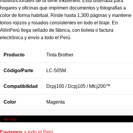
multifuncionales de la serie InkBenefit. Está diseñada para
hogares y oficinas que imprimen documentos y fotografías a
color de forma habitual. Rinde hasta 1,300 páginas y mantiene
tonos rojizos y rosados consistentes en todo el tiraje. En
AllinPerú llega sellado de fábrica, con boleta o factura
electrónica y envío a todo el Perú.
Producto
Tinta Brother
Código/Parte
LC-505M
Compatibilidad
Dcpj100 / Dcpj105 / Mfcj200™
Color
Magenta
Rendimiento
1,300 Páginas
Ver más
Enviamos
a todo el Perú