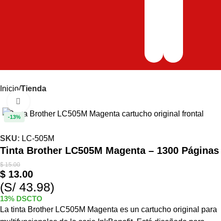
Inicio
Tienda
Haga clic para ampliar
-13%
SKU:
LC-505M
Tinta Brother LC505M Magenta – 1300 Páginas
$
15.00
$
13.00
(S/ 43.98)
13% DSCTO
La tinta Brother LC505M Magenta es un cartucho original para