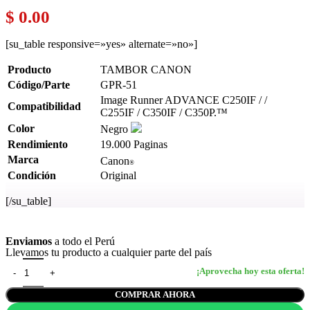
$
0.00
[su_table responsive=»yes» alternate=»no»]
Producto
TAMBOR CANON
Código/Parte
GPR-51
Image Runner ADVANCE C250IF / /
Compatibilidad
C255IF / C350IF / C350P.™
Color
Negro
Rendimiento
19.000 Paginas
Marca
Canon
®
Condición
Original
[/su_table]
Ver más
Enviamos
a todo el Perú
Llevamos tu producto a cualquier parte del país
COMPRAR AHORA