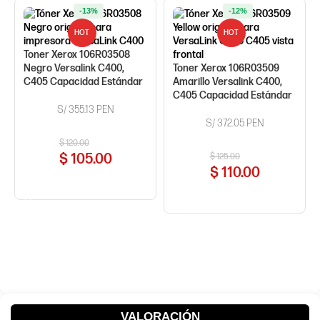
-13%
-12%
HOT
HOT
Toner Xerox 106R03508
Negro Versalink C400,
Toner Xerox 106R03509
C405 Capacidad Estándar
Amarillo Versalink C400,
C405 Capacidad Estándar
S/ 355.13 PEN
S/ 372.05 PEN
$
120.00
$
105.00
$
125.00
$
110.00
COMPRAR AHORA
COMPRAR AHORA
VALORACIÓN