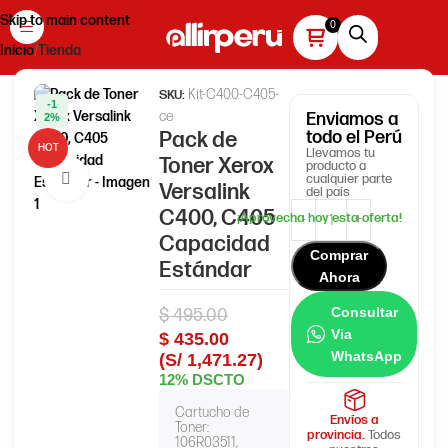
Skip to main content
Inicio
Tienda
Kit-C400-C405-
SKU:
-1
ce
Enviamos
a
2%
Pack de
todo el Perú
HOT
Llevamos tu
Toner Xerox
producto a
Haga clic para ampliar
cualquier parte
Versalink
del país
C400, C405
Capacidad
Comprar
Estándar
Ahora
Consultar
$
495.00
Via
$
435.00
WhatsApp
(S/ 1,471.27)
12% DSCTO
Cartucho de
Envíos a
Toner:
provincia.
Todos
106R03511,