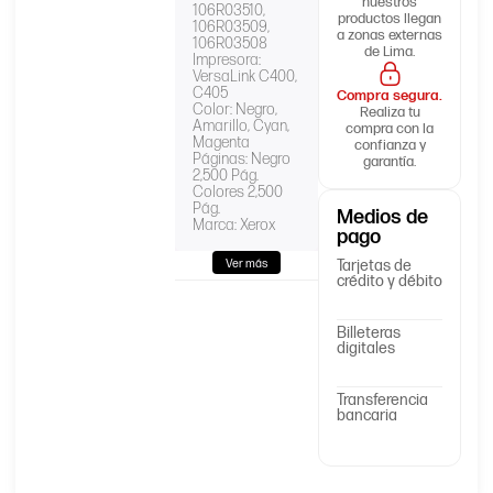
nuestros
106R03510,
productos llegan
106R03509,
a zonas externas
106R03508
de Lima.
Impresora:
VersaLink C400,
C405
Compra segura.
Color: Negro,
Realiza tu
Amarillo, Cyan,
compra con la
Magenta
confianza y
Páginas: Negro
garantía.
2,500 Pág.
Colores 2,500
Pág.
Medios de
Marca: Xerox
pago
Tarjetas de
Ver más
crédito y débito
Billeteras
digitales
Transferencia
bancaria