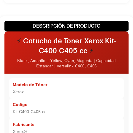
DESCRIPCIÓN DE PRODUCTO
⚡
Catucho de Toner Xerox Kit-
C400-C405-ce
⚡
Black, Amarillo – Yellow, Cyan, Magenta | Capacidad
Estándar | Versalink C400, C405
Modelo de Tóner
Xerox
Código
Kit-C400-C405-ce
Fabricante
Xerox®