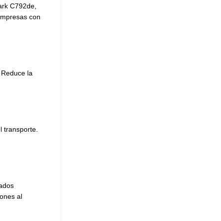
mark C792de,
 impresas con
 Reduce la
 transporte.

tados
iones al