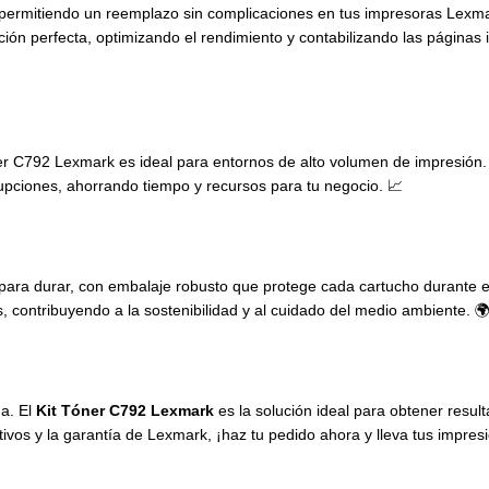
a, permitiendo un reemplazo sin complicaciones en tus impresoras Lex
ión perfecta, optimizando el rendimiento y contabilizando las páginas
er C792 Lexmark es ideal para entornos de alto volumen de impresión.
rupciones, ahorrando tiempo y recursos para tu negocio. 📈
ara durar, con embalaje robusto que protege cada cartucho durante el
contribuyendo a la sostenibilidad y al cuidado del medio ambiente. 
a. El
Kit Tóner C792 Lexmark
es la solución ideal para obtener resul
tivos y la garantía de Lexmark, ¡haz tu pedido ahora y lleva tus impres