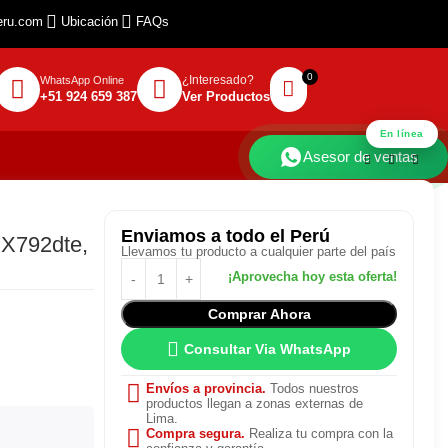
eru.com
Ubicación
FAQs
¿Interesado?
WhatsApp Online
+51 924 659 387
Ver Productos
En línea
Asesor de ventas
Enviamos
a todo el Perú
 X792dte,
Llevamos tu producto a cualquier parte del país
Comprar Ahora
Consultar Via WhatsApp
Envíos a provincia.
Todos nuestros
productos llegan a zonas externas de
Lima.
Compra segura.
Realiza tu compra con la