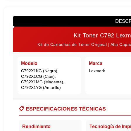
DESCR
Kit Toner C792 Lex
Kit de Cartuchos de Tóner Original | Alta Cap
Modelo
Marca
C792X1KG (Negro),
Lexmark
C792X1CG (Cian),
C792X1MG (Magenta),
C792X1YG (Amarillo)
📋
ESPECIFICACIONES TÉCNICAS
Rendimiento
Tecnología de Imp