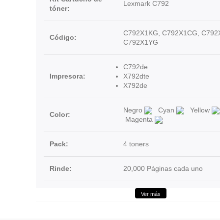
Lexmark C792
tóner:
C792X1KG, C792X1CG, C792
Código:
C792X1YG
C792de
Impresora:
X792dte
X792de
Negro
Cyan
Yellow
Color:
Magenta
Pack:
4 toners
Rinde:
20,000 Páginas cada uno
Ver más