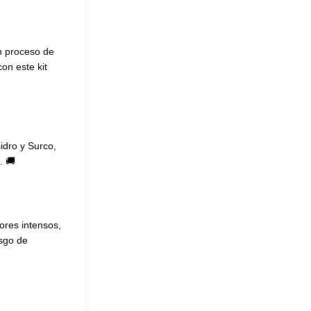
un proceso de
on este kit
idro y Surco,
. 🚚
ores intensos,
esgo de