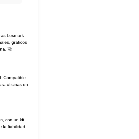
oras Lexmark
ales, gráficos
na. 🚀
d. Compatible
ra oficinas en
n, con un kit
la fiabilidad