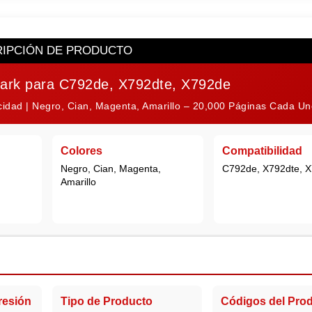
IPCIÓN DE PRODUCTO
mark para C792de, X792dte, X792de
acidad | Negro, Cian, Magenta, Amarillo – 20,000 Páginas Cada Un
Colores
Compatibilidad
Negro, Cian, Magenta,
C792de, X792dte, 
Amarillo
resión
Tipo de Producto
Códigos del Pro