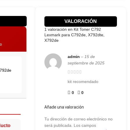
VALORACIÓN
1 valoración en
Kit Toner C792
Lexmark para C792de, X792dte,
X792de
o
admin
–
15 de
septiembre de 2025
X792de
kit recomendado
0
0
Añade una valoración
Tu dirección de correo electrónico no
ducto
será publicada.
Los campos