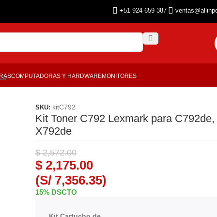
+51 924 659 387
ventas@allinp
ORAS
COMPUTADORAS Y HARDWARE
MONITORES
de
kitC792
SKU:
Kit Toner C792 Lexmark para C792de,
X792de
$
2,572.00
$
2,175.00
(S/ 7,356.35)
15% DSCTO
Kit Cartucho de