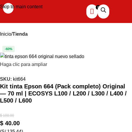
Skip to main content
Inicio
Tienda
-60%
Haga clic para ampliar
SKU:
kit664
Kit tinta Epson 664 (Pack completo) Original
— 70 ml | ECOSYS L100 / L200 / L300 / L400 /
L500 / L600
$
100.00
$
40.00
(S/ 135.44)