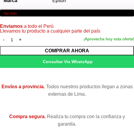
Marca
Epson
Ver más
664 / T664120-AL, T664220-AL,
Modelo
T664320-AL, T664420-AL
Enviamos
a todo el Perú
Llevamos tu producto a cualquier parte del país
Color
Negro, Cian, Yellow, Magenta
COMPRAR AHORA
Volumen
70 ml cada uno
Consultar Via WhatsApp
Tecnología
Inyección de tinta (Inkjet)
EcoTank L100 / L200 / L300 / L400 /
Envíos a provincia.
Todos nuestros productos llegan a zonas
Compatibilidad
L500
externas de Lima.
Condición
Nuevo — Original de fábrica
Compra segura.
Realiza tu compra con la confianza y
garantía.
Garantía
Garantía del fabricante (Epson Perú)