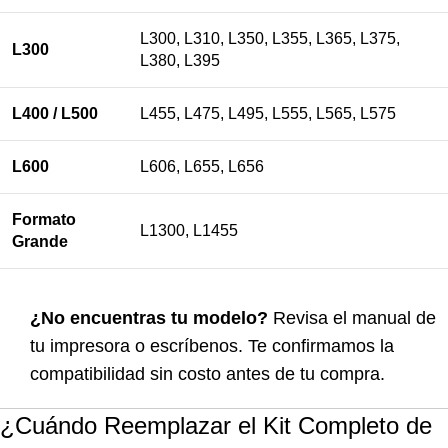
L300, L310, L350, L355, L365, L375,
L300
L380, L395
L400 / L500
L455, L475, L495, L555, L565, L575
L600
L606, L655, L656
Formato
L1300, L1455
Grande
¿No encuentras tu modelo?
Revisa el manual de
tu impresora o escríbenos. Te confirmamos la
compatibilidad sin costo antes de tu compra.
¿Cuándo Reemplazar el Kit Completo de