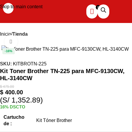
Skip to main content
Inicio
Tienda
Haga clic para ampliar
-16%
SKU:
KITBROTN-225
Kit Toner Brother TN-225 para MFC-9130CW,
HL-3140CW
$
475.00
$
400.00
(S/ 1,352.89)
16% DSCTO
Cartucho
Kit Tóner Brother
de :