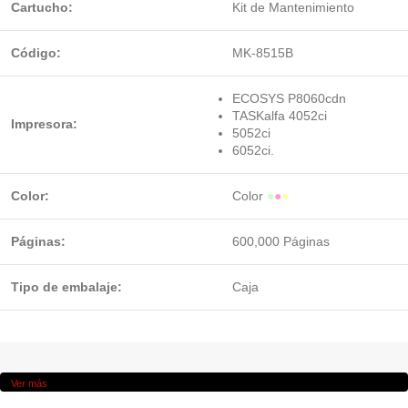
Cartucho:
Kit de Mantenimiento
Código:
MK-8515B
ECOSYS P8060cdn
TASKalfa 4052ci
Impresora:
5052ci
6052ci.
Color:
Color
●
●
●
Páginas:
600,000 Páginas
Tipo de embalaje:
Caja
Ver más