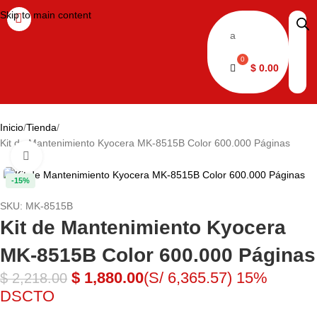
Skip to main content
a
$
0.00
Inicio
Tienda
Kit de Mantenimiento Kyocera MK-8515B Color 600.000 Páginas
Haga clic para ampliar
-15%
SKU:
MK-8515B
Kit de Mantenimiento Kyocera
MK-8515B Color 600.000 Páginas
$
1,880.00
(S/ 6,365.57)
15%
$
2,218.00
DSCTO