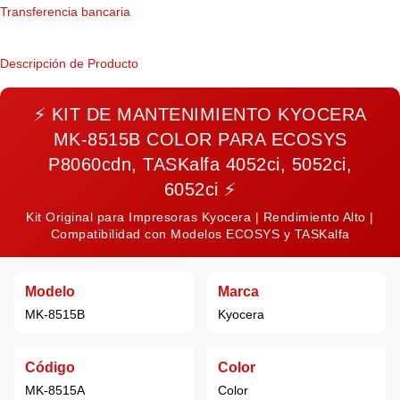
Transferencia bancaria
Descripción de Producto
⚡
KIT DE MANTENIMIENTO KYOCERA
MK-8515B COLOR PARA ECOSYS
P8060cdn, TASKalfa 4052ci, 5052ci,
6052ci
⚡
Kit Original para Impresoras Kyocera | Rendimiento Alto |
Compatibilidad con Modelos ECOSYS y TASKalfa
Modelo
Marca
MK-8515B
Kyocera
Código
Color
MK-8515A
Color