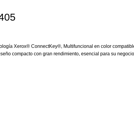
C405
nología Xerox® ConnectKey®, Multifuncional en color compatible
Diseño compacto con gran rendimiento, esencial para su negocio