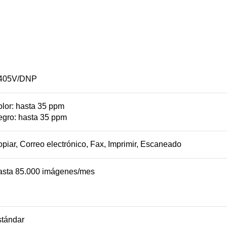
405V/DNP
lor: hasta 35 ppm
gro: hasta 35 ppm
piar, Correo electrónico, Fax, Imprimir, Escaneado
asta
85.000
imágenes/mes
tándar