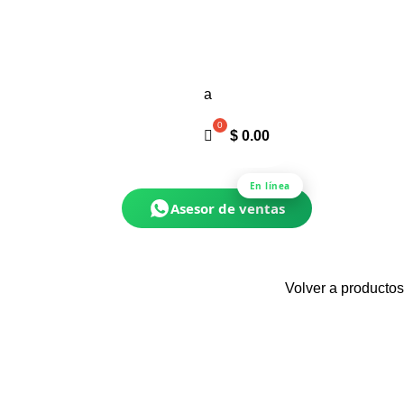
inperu.com
Ubicación
FAQs
WhatsApp
¿Interesado?
Online
Ver
a
+51 924
Productos
659 387
$
0.00
En línea
Asesor de ventas
Volver a productos