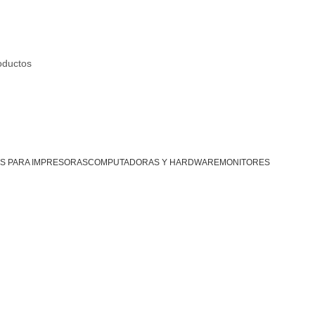
+51 924 659 387
ventas@all
S PARA IMPRESORAS
COMPUTADORAS Y HARDWARE
MONITORES