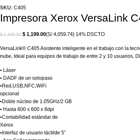
SKU:
C405
Impresora Xerox VersaLink 
$
1,199.00
(S/ 4,059.74)
14% DSCTO
$
1,400.00
VersaLink® C405 Asistente inteligente en el trabajo con la tec
nube, Ideal para equipos de trabajo de entre 2 y 10 usuarios, 
• Láser
• DADF de un solopaso
•Red,USB,NFC,WiFi
opcional
•Doble núcleo de 1.05GHz/2 GB
• Hasta 600 x 600 x 8dpi
•Contabilidad estándar de
Xerox
•Interfaz de usuario táctilde 5”