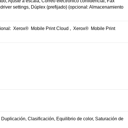
o, Ajuste a escala, Correo electrónico confidencial, Fax
 driver settings, Dúplex (prefijado) (opcional: Almacenamiento
ional:
Xerox®
Mobile Print Cloud
,
Xerox®
Mobile Print
uplicación, Clasificación, Equilibrio de color, Saturación de