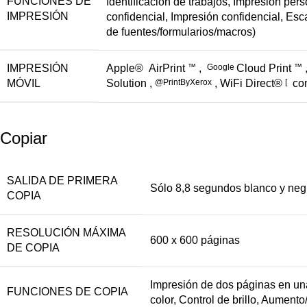
FUNCIONES DE
Identificación de trabajos, Impresión pe
IMPRESIÓN
confidencial, Impresión confidencial, Esc
de fuentes/formularios/macros)
IMPRESIÓN
Apple® AirPrint
™
,
Google
Cloud Print
™
MÓVIL
Solution ,
@PrintByXerox
, WiFi Direct®
[
con
Copiar
SALIDA DE PRIMERA
Sólo 8,8 segundos blanco y negr
COPIA
RESOLUCIÓN MÁXIMA
600 x 600 páginas
DE COPIA
Impresión de dos páginas en una,
FUNCIONES DE COPIA
color, Control de brillo, Aument