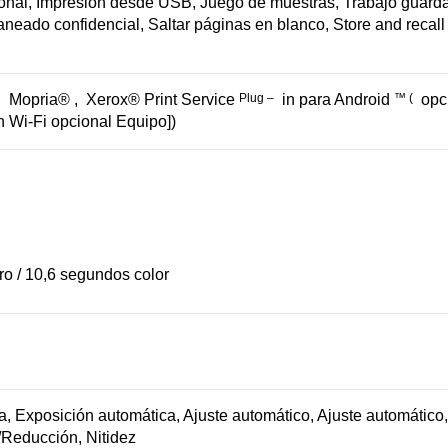
rsonal, Impresión desde USB, Juego de muestras, Trabajo guardad
aneado confidencial, Saltar páginas en blanco, Store and recall
,
Mopria®
,
Xerox® Print Service
Plug
–
in para Android
™
(
opc
 Wi-Fi opcional Equipo])
o / 10,6 segundos color
 Exposición automática, Ajuste automático, Ajuste automático, D
o/Reducción, Nitidez