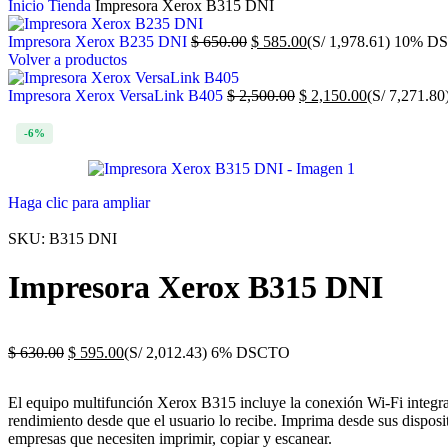
Inicio
Tienda
Impresora Xerox B315 DNI
Impresora Xerox B235 DNI
$
650.00
$
585.00
(S/ 1,978.61)
10% D
Volver a productos
Impresora Xerox VersaLink B405
$
2,500.00
$
2,150.00
(S/ 7,271.80
-6%
Haga clic para ampliar
SKU:
B315 DNI
Impresora Xerox B315 DNI
$
630.00
$
595.00
(S/ 2,012.43)
6% DSCTO
El equipo multifunción Xerox B315 incluye la conexión Wi-Fi integrad
rendimiento desde que el usuario lo recibe. Imprima desde sus dispo
empresas que necesiten imprimir, copiar y escanear.