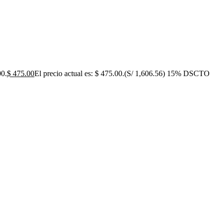
00.
$
475.00
El precio actual es: $ 475.00.
(S/ 1,606.56)
15% DSCTO