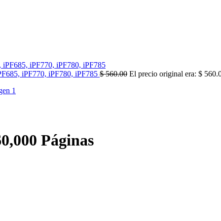
PF685, iPF770, iPF780, iPF785
$
560.00
El precio original era: $ 560.
0,000 Páginas