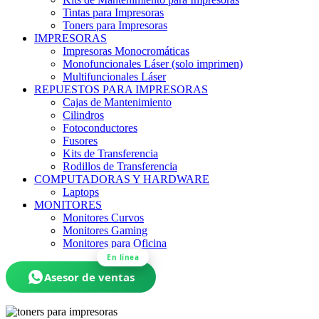
Tintas para Impresoras
Toners para Impresoras
IMPRESORAS
Impresoras Monocromáticas
Monofuncionales Láser (solo imprimen)
Multifuncionales Láser
REPUESTOS PARA IMPRESORAS
Cajas de Mantenimiento
Cilindros
Fotoconductores
Fusores
Kits de Transferencia
Rodillos de Transferencia
COMPUTADORAS Y HARDWARE
Laptops
MONITORES
Monitores Curvos
Monitores Gaming
Monitores para Oficina
En línea
Asesor de ventas