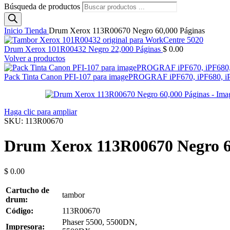
Búsqueda de productos
Inicio
Tienda
Drum Xerox 113R00670 Negro 60,000 Páginas
Drum Xerox 101R00432 Negro 22,000 Páginas
$
0.00
Volver a productos
Pack Tinta Canon PFI-107 para imagePROGRAF iPF670, iPF680, i
Haga clic para ampliar
SKU:
113R00670
Drum Xerox 113R00670 Negro 6
$
0.00
Cartucho de
tambor
drum:
Código:
113R00670
Phaser 5500, 5500DN,
Impresora: