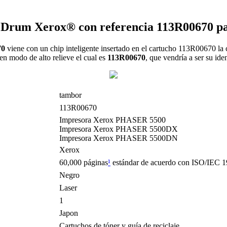
 Drum Xerox® con referencia 113R00670 pa
70
viene con un chip inteligente insertado en el cartucho 113R00670 la 
en modo de alto relieve el cual es
113R00670
, que vendría a ser su id
tambor
113R00670
Impresora Xerox PHASER 5500
Impresora Xerox PHASER 5500DX
Impresora Xerox PHASER 5500DN
Xerox
60,000 páginas
¹
estándar de acuerdo con ISO/IEC 1
Negro
Laser
1
Japon
Cartuchos de tóner y guía de reciclaje