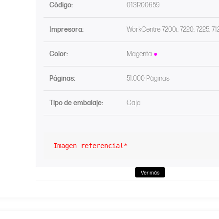
Código:
013R00659
Impresora:
WorkCentre 7200i, 7220, 7225, 71
Color:
Magenta
●
Páginas:
51,000 Páginas
Tipo de embalaje:
Caja
Imagen referencial*
Ver más