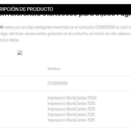
RIPCIÓN DE PRODUCTO
on referencia 013R00659 para 51,000 Pági
59
viene con un chip inteligente insertado en el cartucho 013R00659 la cual c
ódigo del tóner se encuentra grabado en el cartucho, en modo de alto relieve e
 casa Xerox.
tambor
013R00659
Impresora WorkCentre 7200i
Impresora WorkCentre 7220
Impresora WorkCentre 7225
Impresora WorkCentre 7120
Impresora WorkCentre 7125