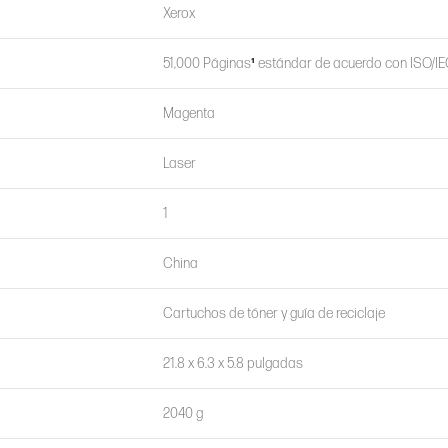
Xerox
51,000 Páginas
¹
estándar de acuerdo con ISO/IE
Magenta
Laser
1
China
Cartuchos de tóner y guía de reciclaje
21.8 x 6.3 x 5.8 pulgadas
2040 g