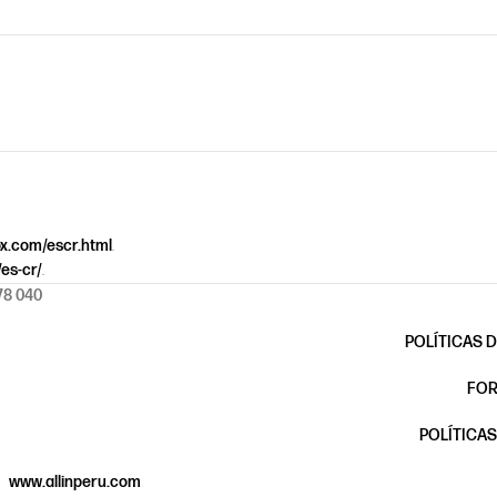
ox.com/escr.html
.
/es-cr/
.
78 040
POLÍTICAS 
FOR
POLÍTICAS
www.allinperu.com