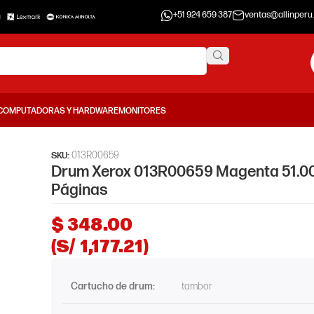
+51 924 659 387
ventas@allinperu
COMPUTADORAS Y HARDWARE
MONITORES
013R00659
SKU:
Drum Xerox 013R00659 Magenta 51.0
Páginas
$
348.00
(S/ 1,177.21)
Cartucho de drum:
tambor