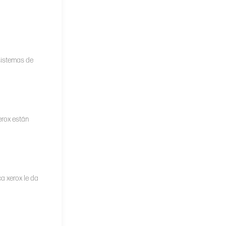
.
sistemas de
erox están
ca xerox le da