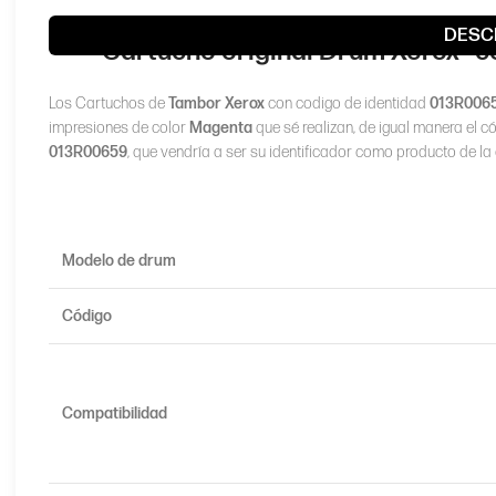
DESC
Cartucho original Drum Xerox® c
Los Cartuchos de
Tambor Xerox
con codigo de identidad
013R006
impresiones de color
Magenta
que sé realizan, de igual manera el c
013R00659
, que vendría a ser su identificador como producto de la
Modelo de
drum
Código
Compatibilidad