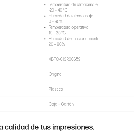
Temperatura de almacenaje
-20 – 40 °C
Humedad de almacenaje
0 – 95%
Temperatura operativa
15 – 35 °C
Humedad de funcionamiento
20 – 80%
XE-TO-013R00659
Original
Plástico
Caja – Cartón
a calidad de tus impresiones.