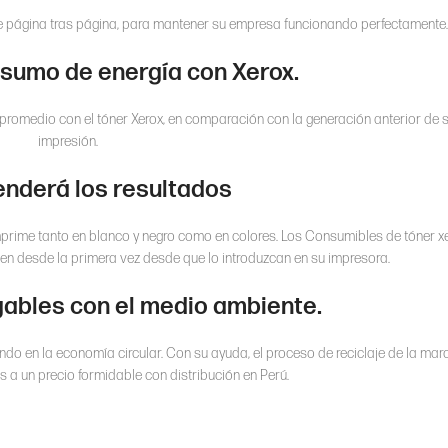
de página tras página, para mantener su empresa funcionando perfectamente
sumo de energía con Xerox.
romedio con el tóner Xerox, en comparación con la generación anterior de 
impresión.
enderá los resultados
imprime tanto en blanco y negro como en colores. Los Consumibles de tóner x
n desde la primera vez desde que lo introduzcan en su impresora.
ables con el medio ambiente.
ndo en la economía circular. Con su ayuda, el proceso de reciclaje de la mar
s a un precio formidable con distribución en Perú.