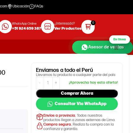
.com
Ubicación
FAQs
¿Interesado?
WhatsApp Online
+51 924 659 387
Ver Productos
En línea
Asesor de ventas
Enviamos
a todo el Perú
00
Llevamos tu producto a cualquier parte del país
Comprar Ahora
Consultar Via WhatsApp
Envíos a provincia.
Todos nuestros
productos llegan a zonas externas de Lima.
Compra segura.
Realiza tu compra con la
confianza y garantía.