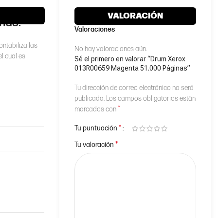
VALORACIÓN
nas.
Valoraciones
ontabiliza las
No hay valoraciones aún.
l cual es
Sé el primero en valorar “Drum Xerox
013R00659 Magenta 51.000 Páginas”
Tu dirección de correo electrónico no será
publicada.
Los campos obligatorios están
*
marcados con
*
Tu puntuación
*
Tu valoración