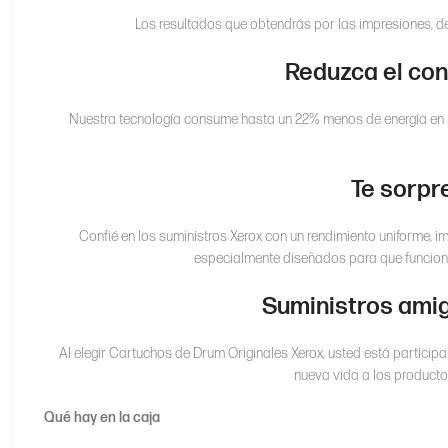
Los resultados que obtendrás por las impresiones, 
Reduzca el con
Nuestra tecnología consume hasta un 22% menos de energía en p
Te sorpr
Confié en los suministros Xerox con un rendimiento uniforme, 
especialmente diseñados para que funcione
Suministros amig
Al elegir Cartuchos de Drum Originales Xerox, usted está participa
nueva vida a los producto
Qué hay en la caja