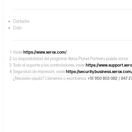
Cartucho
Caja
Visite
https://www.xerox.com/
.
La disponibilidad del programa Xerox Planet Partners puede variar.
Todo el soporte y los controladores, visite
https://www.support.xer
Seguridad de impresión, visite
https://security.business.xerox.com
¿Necesita ayuda? Llámenos o escríbenos:
+51 950 803 082 / 947 2