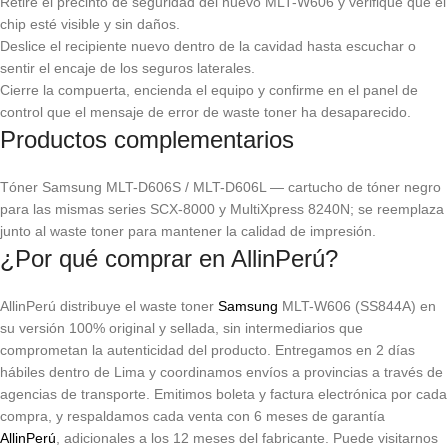
Retire el precinto de seguridad del nuevo MLT-W606 y verifique que el
chip esté visible y sin daños.
Deslice el recipiente nuevo dentro de la cavidad hasta escuchar o
sentir el encaje de los seguros laterales.
Cierre la compuerta, encienda el equipo y confirme en el panel de
control que el mensaje de error de waste toner ha desaparecido.
Productos complementarios
Tóner Samsung MLT-D606S / MLT-D606L — cartucho de tóner negro
para las mismas series SCX-8000 y MultiXpress 8240N; se reemplaza
junto al waste toner para mantener la calidad de impresión.
¿Por qué comprar en AllinPerú?
AllinPerú distribuye el waste toner
Samsung
MLT-W606 (SS844A) en
su versión 100% original y sellada, sin intermediarios que
comprometan la autenticidad del producto. Entregamos en 2 días
hábiles dentro de Lima y coordinamos envíos a provincias a través de
agencias de transporte. Emitimos boleta y factura electrónica por cada
compra, y respaldamos cada venta con 6 meses de garantía
AllinPerú
, adicionales a los 12 meses del fabricante. Puede visitarnos