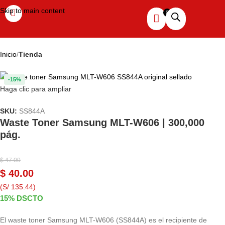
Skip to main content
Inicio
Tienda
-15%
Haga clic para ampliar
SKU:
SS844A
Waste Toner Samsung MLT-W606 | 300,000
pág.
$
47.00
$
40.00
(S/ 135.44)
15% DSCTO
El waste toner Samsung MLT-W606 (SS844A) es el recipiente de