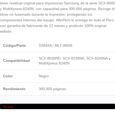
tóner residual original para impresoras Samsung de la serie SCX-8000
y MultiXpress 8240N, con capacidad para 300,000 páginas. Recoge el
tóner no fusionado durante la impresión, protegiendo los
componentes internos del equipo. AllinPerú lo entrega en todo el Perú
con garantía de fabricante de 12 meses y producto 100% original
sellado.
Código/Parte
SS844A / MLT-W606
SCX-8030ND, SCX-8230NA, SCX-8240NA y
Compatibilidad
MultiXpress 8240N
Color
Negro
Rendimiento
300,000 páginas
Ver más