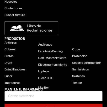
Nosotros
Contáctanos
Buscar factura
PRODUCTOS
Antivirus
Monitor
Audífonos
Cabezal
Otros
Escritorio Gaming
Cintas
Protección
Cart. Mantenimiento
Drum
Soporte para monitor
Kit de mantenimiento
Estabilizadores
Suministros
Laptops
Fusor
Switches
Luces LED
Impresoras
Tambor
MANTENTE INFORMADO