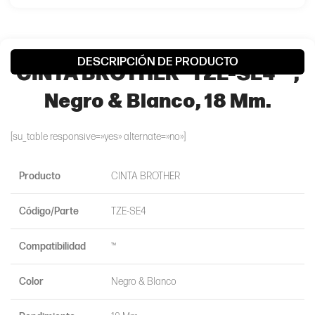
DESCRIPCIÓN DE PRODUCTO
CINTA BROTHER® TZE-SE4 ™,
Negro & Blanco, 18 Mm.
[su_table responsive=»yes» alternate=»no»]
Producto
CINTA BROTHER
Código/Parte
TZE-SE4
Compatibilidad
™
Color
Negro & Blanco