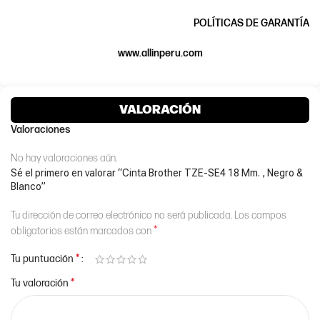
POLÍTICAS DE GARANTÍA
www.allinperu.com
VALORACIÓN
Valoraciones
No hay valoraciones aún.
Sé el primero en valorar “Cinta Brother TZE-SE4 18 Mm. , Negro &
Blanco”
Tu dirección de correo electrónico no será publicada.
Los campos
*
obligatorios están marcados con
*
Tu puntuación
*
Tu valoración