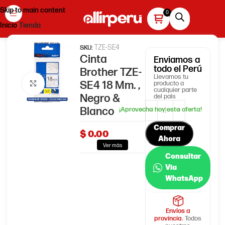
Skip to main content
Inicio
Tienda
TZE-SE4
SKU:
Cinta
Enviamos
a
todo el Perú
Brother TZE-
Llevamos tu
SE4 18 Mm. ,
producto a
Haga clic para ampliar
cualquier parte
Negro &
del país
Blanco
Comprar
$
0.00
Ahora
Ver más
Consultar
Via
WhatsApp
Envíos a
provincia.
Todos