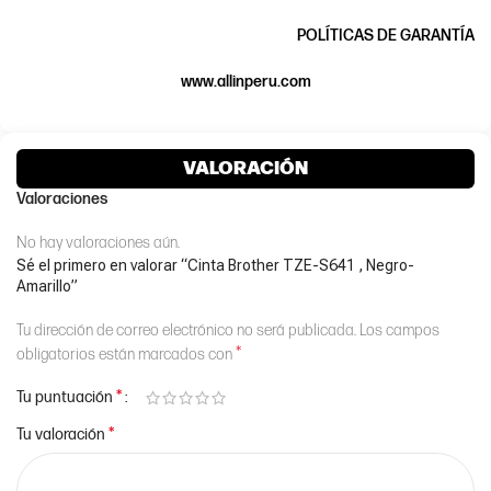
POLÍTICAS DE GARANTÍA
www.allinperu.com
VALORACIÓN
Valoraciones
No hay valoraciones aún.
Sé el primero en valorar “Cinta Brother TZE-S641 , Negro-
Amarillo”
Tu dirección de correo electrónico no será publicada.
Los campos
*
obligatorios están marcados con
*
Tu puntuación
*
Tu valoración