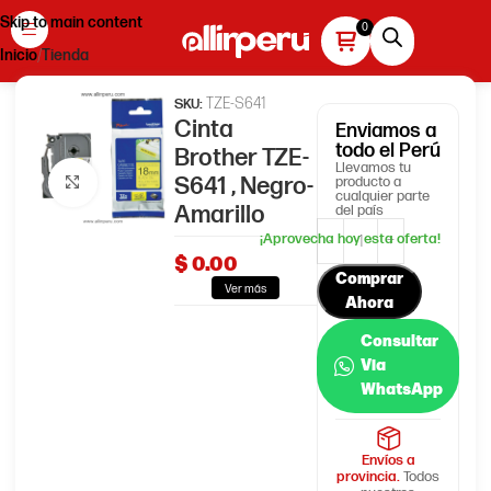
Skip to main content
Inicio
Tienda
TZE-S641
SKU:
Cinta
Enviamos
a
todo el Perú
Brother TZE-
Llevamos tu
S641 , Negro-
producto a
Haga clic para ampliar
cualquier parte
Amarillo
del país
$
0.00
Comprar
Ver más
Ahora
Consultar
Via
WhatsApp
Envíos a
provincia.
Todos