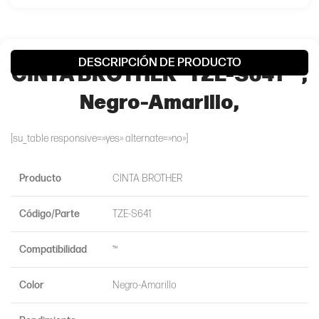
DESCRIPCIÓN DE PRODUCTO
CINTA BROTHER® TZE-S641 ™,
Negro-Amarillo,
[su_table responsive=»yes» alternate=»no»]
Producto
CINTA BROTHER
Código/Parte
TZE-S641
Compatibilidad
™
Color
Negro-Amarillo