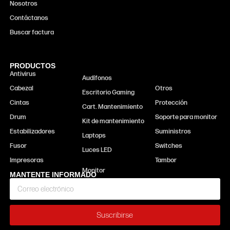
Nosotros
Contáctanos
Buscar factura
PRODUCTOS
Antivirus
Monitor
Audífonos
Cabezal
Otros
Escritorio Gaming
Cintas
Protección
Cart. Mantenimiento
Drum
Soporte para monitor
Kit de mantenimiento
Estabilizadores
Suministros
Laptops
Fusor
Switches
Luces LED
Impresoras
Tambor
MANTENTE INFORMADO
Suscribirse