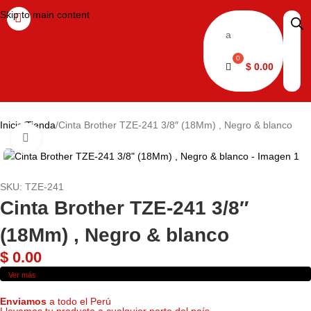
Skip to main content
a
$
0.00
Inicio
Tienda
Cinta Brother TZE-241 3/8″ (18Mm) , Negro & blanco
Haga clic para ampliar
SKU:
TZE-241
Cinta Brother TZE-241 3/8″
(18Mm) , Negro & blanco
$
0.00
Ver más
Enviamos
a todo el Perú