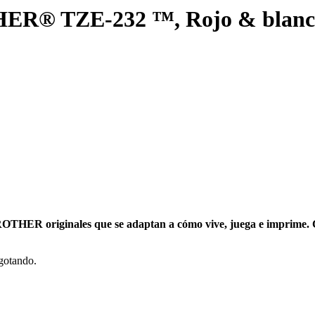
R® TZE-232 ™, Rojo & blanco
ROTHER originales que se adaptan a cómo vive, juega e imprime. Cu
agotando.