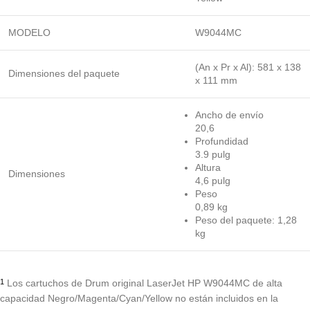
MODELO
W9044MC
(An x Pr x Al): 581 x 138
Dimensiones del paquete
x 111 mm
Ancho de envío
20,6
Profundidad
3.9 pulg
Altura
Dimensiones
4,6 pulg
Peso
0,89 kg
Peso del paquete: 1,28
kg
Los cartuchos de Drum original LaserJet HP W9044MC de alta
1
capacidad Negro/Magenta/Cyan/Yellow no están incluidos en la