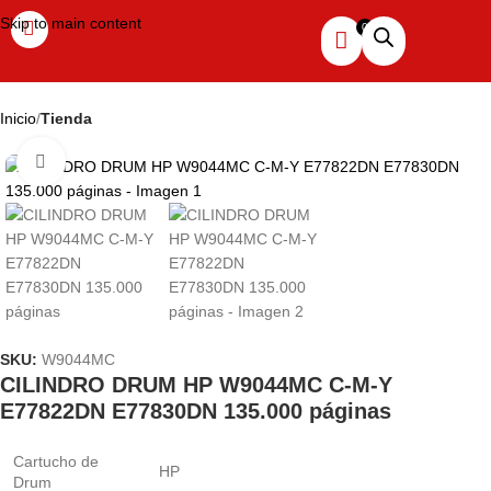
Skip to main content
Inicio
Tienda
Haga clic para ampliar
SKU:
W9044MC
CILINDRO DRUM HP W9044MC C-M-Y
E77822DN E77830DN 135.000 páginas
Cartucho de
HP
Drum