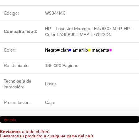
Código:
W9044MC
HP – LaserJet Managed E77830z MFP, HP –
Compatibilidad:
Color LASERJET MFP E77822DN
Color:
Negro■ cian
■
amarillo
■
magenta
■
Rendimiento:
135.000
Paginas
Tecnología de
Laser
impresión:
Presentación:
Caja
Ver más
Imagen referencial*
Enviamos
a todo el Perú
Llevamos tu producto a cualquier parte del país