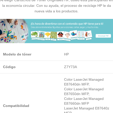
la economía circular. Con su ayuda, el proceso de reciclaje HP le da
nueva vida a los productos.
Modelo de
tóner
HP
Código
Z7Y73A
Color LaserJet Managed
E87640dn MFP,
Color LaserJet Managed
E87650dn MFP,
Color LaserJet Managed
E87660dn MFP
Compatibilidad
LaserJet Managed E87640z
MFP,