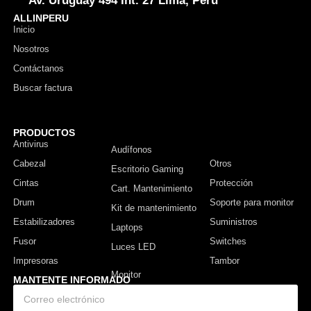
Av. Uruguay 494 Int. 27 Lima, Perú
ALLINPERU
Inicio
Nosotros
Contáctanos
Buscar factura
PRODUCTOS
Antivirus
Monitor
Audífonos
Cabezal
Otros
Escritorio Gaming
Cintas
Protección
Cart. Mantenimiento
Drum
Soporte para monitor
Kit de mantenimiento
Estabilizadores
Suministros
Laptops
Fusor
Switches
Luces LED
Impresoras
Tambor
MANTENTE INFORMADO