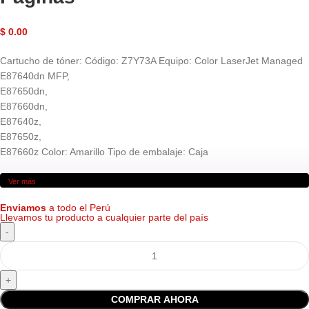
$
0.00
Cartucho de tóner: Código: Z7Y73A Equipo: Color LaserJet Managed
E87640dn MFP,
E87650dn,
E87660dn,
E87640z,
E87650z,
E87660z Color: Amarillo Tipo de embalaje: Caja
Ver más
Enviamos
a todo el Perú
Llevamos tu producto a cualquier parte del país
COMPRAR AHORA