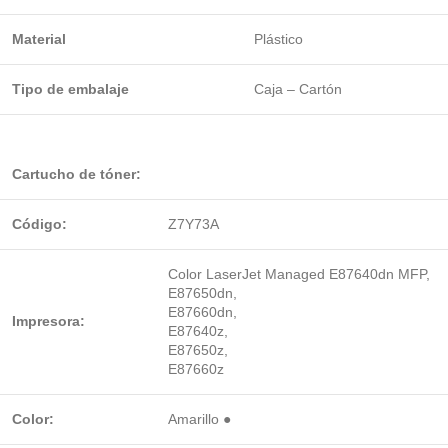
Material
Plástico
Tipo de embalaje
Caja – Cartón
Cartucho de tóner:
Código:
Z7Y73A
Color LaserJet Managed E87640dn MFP,
E87650dn,
E87660dn,
Impresora:
E87640z,
E87650z,
E87660z
Color:
Amarillo ●