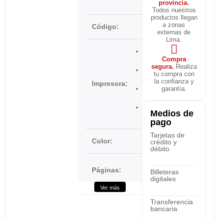
Brother
provincia.
Todos nuestros
productos llegan
a zonas
Código:
TK-897Y
externas de
Lima.
TASKalfa
Compra
TA-205c
segura.
Realiza
TASKalfa
tu compra con
TA-255C
la confianza y
Impresora:
FC-
garantía.
C8520MFP
FC-
Medios de
C8525MFP
pago
Tarjetas de
Color:
Amarillo
●
crédito y
débito
6,000
Páginas:
Billeteras
Páginas
digitales
Ver más
Tecnología:
Laser
Transferencia
bancaria