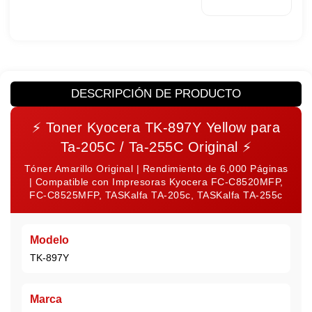
DESCRIPCIÓN DE PRODUCTO
⚡
Toner Kyocera TK-897Y Yellow para
Ta-205C / Ta-255C Original
⚡
Tóner Amarillo Original | Rendimiento de 6,000 Páginas
| Compatible con Impresoras Kyocera FC-C8520MFP,
FC-C8525MFP, TASKalfa TA-205c, TASKalfa TA-255c
Modelo
TK-897Y
Marca