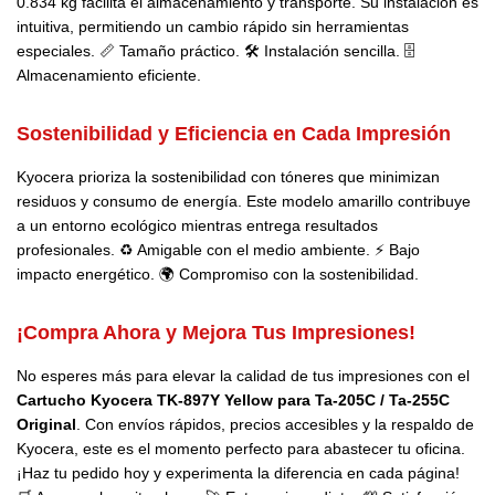
0.834 kg facilita el almacenamiento y transporte. Su instalación es
intuitiva, permitiendo un cambio rápido sin herramientas
especiales. 📏 Tamaño práctico. 🛠️ Instalación sencilla. 🗄️
Almacenamiento eficiente.
Sostenibilidad y Eficiencia en Cada Impresión
Kyocera prioriza la sostenibilidad con tóneres que minimizan
residuos y consumo de energía. Este modelo amarillo contribuye
a un entorno ecológico mientras entrega resultados
profesionales. ♻️ Amigable con el medio ambiente. ⚡ Bajo
impacto energético. 🌍 Compromiso con la sostenibilidad.
¡Compra Ahora y Mejora Tus Impresiones!
No esperes más para elevar la calidad de tus impresiones con el
Cartucho Kyocera TK-897Y Yellow para Ta-205C / Ta-255C
Original
. Con envíos rápidos, precios accesibles y la respaldo de
Kyocera, este es el momento perfecto para abastecer tu oficina.
¡Haz tu pedido hoy y experimenta la diferencia en cada página!