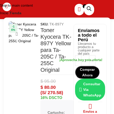
Skip to main content
Inicio
Tienda
TK-897Y
SKU:
-1
Toner
Enviamos
6%
Haga clic para ampliar
a todo el
Kyocera TK-
Perú
897Y Yellow
Llevamos tu
producto a
para Ta-
cualquier parte
del país
205C / Ta-
255C
Original
Comprar
Ahora
$
95.00
Consultar
$
80.00
Via
(S/ 270.58)
WhatsApp
16% DSCTO
Toner
Envíos a
Cartucho: