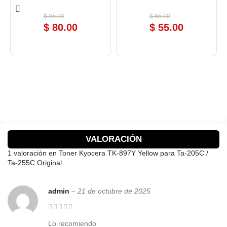
$
95.00
$
65.00
$
80.00
$
55.00
COMPRAR AHORA
COMPRAR AHORA
VALORACIÓN
1 valoración en
Toner Kyocera TK-897Y Yellow para Ta-205C /
Ta-255C Original
admin
–
21 de octubre de 2025
Lo recomiendo