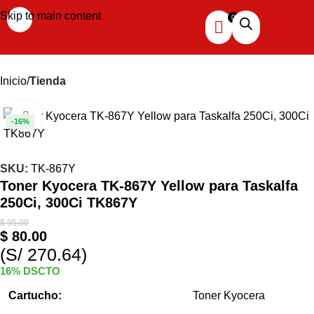
Skip to main content
Inicio
Tienda
Haga clic para ampliar
-16%
SKU:
TK-867Y
Toner Kyocera TK-867Y Yellow para Taskalfa
250Ci, 300Ci TK867Y
$
95.00
$
80.00
(S/ 270.64)
16% DSCTO
Cartucho:
Toner Kyocera