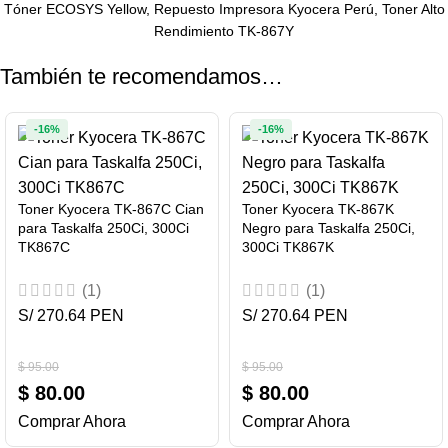
Tóner ECOSYS Yellow, Repuesto Impresora Kyocera Perú, Toner Alto
Rendimiento TK-867Y
También te recomendamos…
-16%
-16%
Toner Kyocera TK-867C Cian
Toner Kyocera TK-867K
para Taskalfa 250Ci, 300Ci
Negro para Taskalfa 250Ci,
TK867C
300Ci TK867K
(1)
(1)
S/ 270.64 PEN
S/ 270.64 PEN
$
95.00
$
95.00
$
80.00
$
80.00
Comprar Ahora
Comprar Ahora