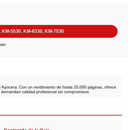
, KM-5530, KM-6330, KM-7530
áser
as Kyocera. Con un rendimiento de hasta 20,000 páginas, ofrece
ue demandan calidad profesional sin compromisos.