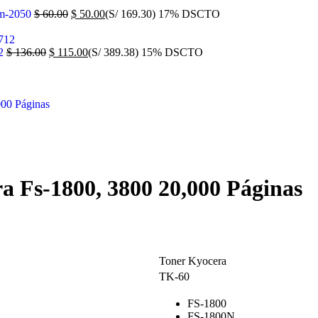
km-2050
$
60.00
$
50.00
(S/ 169.30)
17% DSCTO
12
$
136.00
$
115.00
(S/ 389.38)
15% DSCTO
a Fs-1800, 3800 20,000 Páginas
Toner Kyocera
TK-60
FS-1800
FS-1800N