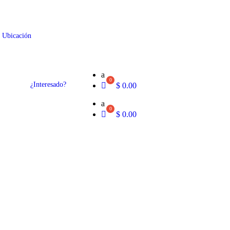
m
Ubicación
FAQs
a
¿Interesado?
App Online
$
0.00
24 659 387
Ver Productos
a
$
0.00