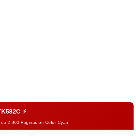
TK582C
⚡
 de 2,800 Páginas en Color Cyan