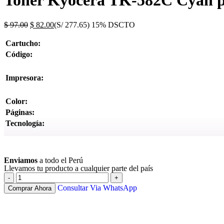
Toner Kyocera TK-582C Cyan
$
97.00
$
82.00
(S/ 277.65)
15% DSCTO
Cartucho:
Código:
Impresora:
Color:
Páginas:
Tecnología:
Ver más
Enviamos
a todo el Perú
Llevamos tu producto a cualquier parte del país
Consultar Via WhatsApp
Comprar Ahora