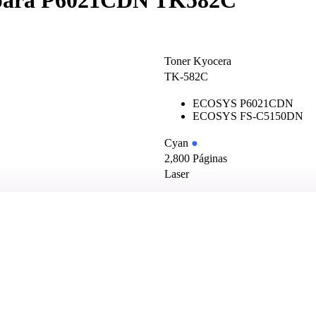
 para P6021CDN TK582C
Toner Kyocera
TK-582C
ECOSYS P6021CDN
ECOSYS FS-C5150DN
Cyan
●
2,800 Páginas
Laser