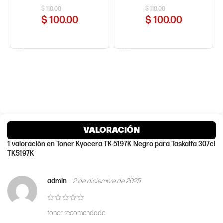
$
118.00
$
118.00
$
100.00
$
100.00
COMPRAR AHORA
COMPRAR AHORA
VALORACIÓN
1 valoración en
Toner Kyocera TK-5197K Negro para Taskalfa 307ci
TK5197K
admin
–
2 de diciembre de 2025
toner recomendado