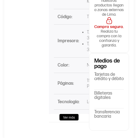
nuestros
Kyocera
productos llegan
a zonas externas
de Lima.
Código:
TK-5197K
Compra segura.
Realiza tu
TASKalfa
compra con la
306ci
Impresora:
confianza y
TASKalfa
garantía.
307ci
Medios de
Color:
Negro
pago
Tarjetas de
crédito y débito
15,000
Páginas:
Páginas
Billeteras
digitales
Tecnología:
Laser
Transferencia
bancaria
Ver más