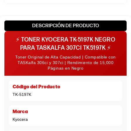
DESCRIPCIÓN DE PRODUCTO
⚡
TONER KYOCERA TK-5197K NEGRO
PARA TASKALFA 307CI TK5197K
⚡
Toner Original de Alta Capacidad | Compatible con
TASKalfa 306ci y 307ci | Rendimiento de 15,000
Páginas en Negro
Código del Producto
TK-5197K
Marca
Kyocera