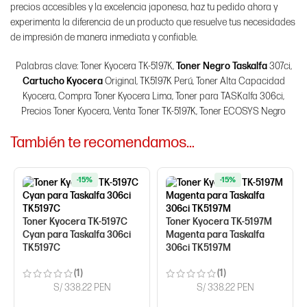
precios accesibles y la excelencia japonesa, haz tu pedido ahora y
experimenta la diferencia de un producto que resuelve tus necesidades
de impresión de manera inmediata y confiable.
Palabras clave: Toner Kyocera TK-5197K,
Toner Negro Taskalfa
307ci,
Cartucho Kyocera
Original, TK5197K Perú, Toner Alta Capacidad
Kyocera, Compra Toner Kyocera Lima, Toner para TASKalfa 306ci,
Precios Toner Kyocera, Venta Toner TK-5197K, Toner ECOSYS Negro
También te recomendamos…
-15%
-15%
Toner Kyocera TK-5197C
Toner Kyocera TK-5197M
Cyan para Taskalfa 306ci
Magenta para Taskalfa
TK5197C
306ci TK5197M
(1)
(1)
S/ 338.22 PEN
S/ 338.22 PEN