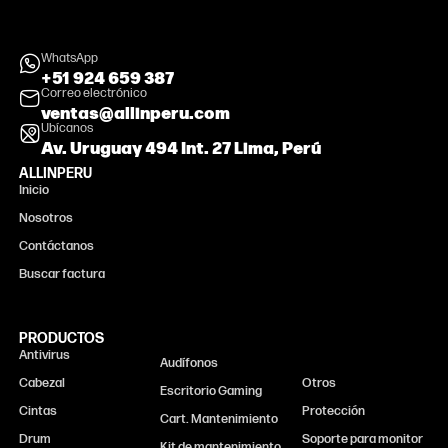
WhatsApp
+51 924 659 387
Correo electrónico
ventas@allinperu.com
Ubícanos
Av. Uruguay 494 Int. 27 Lima, Perú
ALLINPERU
Inicio
Nosotros
Contáctanos
Buscar factura
PRODUCTOS
Antivirus
Monitor
Audífonos
Cabezal
Otros
Escritorio Gaming
Cintas
Protección
Cart. Mantenimiento
Drum
Soporte para monitor
Kit de mantenimiento