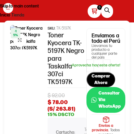
Skip to main content
Inicio
Tienda
TK-5197K
SKU:
-1
Toner
Enviamos
a
5%
Haga clic para ampliar
todo el Perú
Kyocera TK-
Llevamos tu
5197K Negro
producto a
cualquier parte
para
del país
Taskalfa
307ci
Comprar
TK5197K
Ahora
Consultar
$
92.00
Via
$
78.00
WhatsApp
(S/ 263.81)
15% DSCTO
Envíos a
Toner
provincia.
Todos
Cartucho: