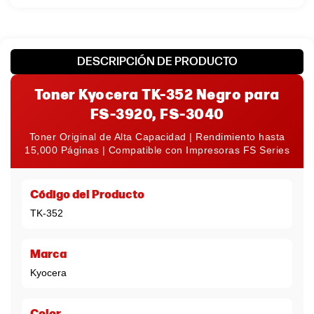
Tecnología:
Laser
DESCRIPCIÓN DE PRODUCTO
Toner Kyocera TK-352 Negro para
FS-3920, FS-3040
Toner Original de Alta Capacidad | Rendimiento hasta
15,000 Páginas | Compatible con Impresoras FS Series
Código del Producto
TK-352
Marca
Kyocera