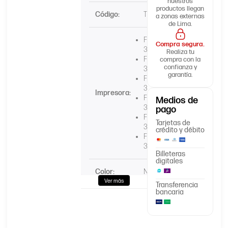
nuestros
productos llegan
Código:
TK-352
a zonas externas
de Lima.
FS-
Compra segura.
3040MFP
Realiza tu
FS-
compra con la
confianza y
3140MFP
garantía.
FS-
3540MFP
Impresora:
FS-
Medios de
3640MFP
pago
FS-
Tarjetas de
3920DN
crédito y débito
FS-
3925DN
Billeteras
digitales
Color:
Negro ●
Ver más
Transferencia
bancaria
15,000
Páginas:
Páginas