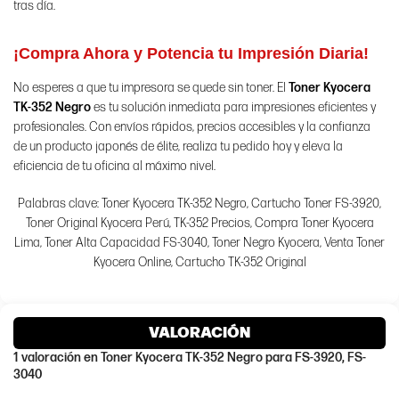
tras día.
¡Compra Ahora y Potencia tu Impresión Diaria!
No esperes a que tu impresora se quede sin toner. El
Toner Kyocera
TK-352 Negro
es tu solución inmediata para impresiones eficientes y
profesionales. Con envíos rápidos, precios accesibles y la confianza
de un producto japonés de élite, realiza tu pedido hoy y eleva la
eficiencia de tu oficina al máximo nivel.
Palabras clave: Toner Kyocera TK-352 Negro, Cartucho Toner FS-3920,
Toner Original Kyocera Perú, TK-352 Precios, Compra Toner Kyocera
Lima, Toner Alta Capacidad FS-3040, Toner Negro Kyocera, Venta Toner
Kyocera Online, Cartucho TK-352 Original
VALORACIÓN
1 valoración en
Toner Kyocera TK-352 Negro para FS-3920, FS-
3040