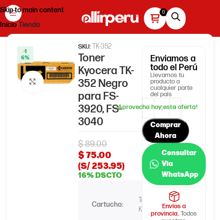
Skip to main content
Inicio
Tienda
TK-352
SKU:
-1
Toner
Enviamos
a
6%
todo el Perú
Kyocera TK-
Llevamos tu
352 Negro
producto a
Haga clic para ampliar
cualquier parte
para FS-
del país
3920, FS-
3040
Comprar
Ahora
$
89.00
Consultar
$
75.00
Via
(S/ 253.95)
WhatsApp
16% DSCTO
Toner
Cartucho:
Envíos a
Kyocera
provincia.
Todos