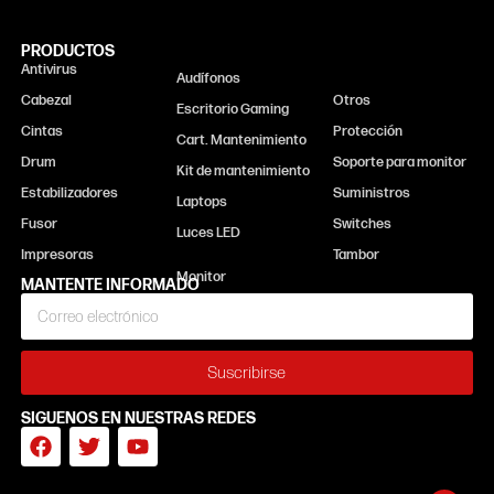
PRODUCTOS
Antivirus
Monitor
Audífonos
Cabezal
Otros
Escritorio Gaming
Cintas
Protección
Cart. Mantenimiento
Drum
Soporte para monitor
Kit de mantenimiento
Estabilizadores
Suministros
Laptops
Fusor
Switches
Luces LED
Impresoras
Tambor
MANTENTE INFORMADO
Suscribirse
SIGUENOS EN NUESTRAS REDES