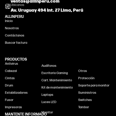
ventas@allinperu.com
Ubícanos
Av. Uruguay 494 Int. 27 Lima, Perú
ALLINPERU
Inicio
Nosotros
Contáctanos
Buscar factura
PRODUCTOS
Antivirus
Monitor
Audífonos
Cabezal
Otros
Escritorio Gaming
Cintas
Protección
Cart. Mantenimiento
Drum
Soporte para monitor
Kit de mantenimiento
Estabilizadores
Suministros
Laptops
Fusor
Switches
Luces LED
Impresoras
Tambor
MANTENTE INFORMADO