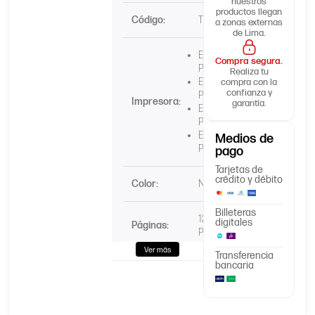
nuestros
productos llegan
Código:
TK-3162
a zonas externas
de Lima.
ECOSYS
Compra segura.
P3045dn
Realiza tu
ECOSYS
compra con la
confianza y
P3050dn
Impresora:
garantía.
ECOSYS
P3055dn
ECOSYS
Medios de
P3060dn
pago
Tarjetas de
crédito y débito
Color:
Negro ●
Billeteras
12.500
digitales
Páginas:
Páginas
Ver más
Transferencia
bancaria
Tecnología:
Laser