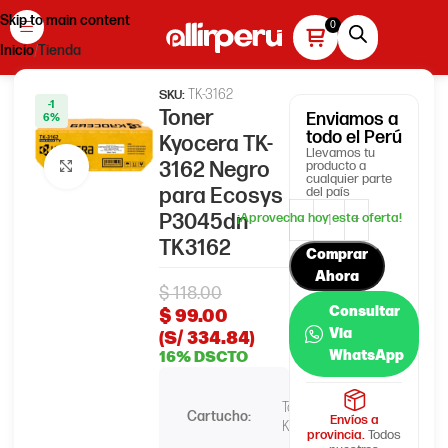
Skip to main content
Inicio
Tienda
TK-3162
SKU:
-1
Toner
Enviamos
a
6%
todo el Perú
Kyocera TK-
Llevamos tu
3162 Negro
producto a
Haga clic para ampliar
cualquier parte
para Ecosys
del país
P3045dn
TK3162
Comprar
Ahora
$
118.00
Consultar
$
99.00
Via
(S/ 334.84)
WhatsApp
16% DSCTO
Toner
Cartucho:
Envíos a
Kyocera
provincia.
Todos