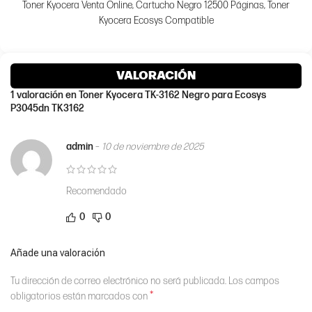
Toner Kyocera Venta Online, Cartucho Negro 12500 Páginas, Toner
Kyocera Ecosys Compatible
VALORACIÓN
1 valoración en
Toner Kyocera TK-3162 Negro para Ecosys
P3045dn TK3162
admin
–
10 de noviembre de 2025
Recomendado
0
0
Añade una valoración
Tu dirección de correo electrónico no será publicada.
Los campos
*
obligatorios están marcados con