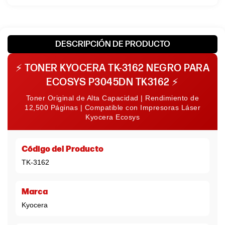
DESCRIPCIÓN DE PRODUCTO
⚡
TONER KYOCERA TK-3162 NEGRO PARA
ECOSYS P3045DN TK3162
⚡
Toner Original de Alta Capacidad | Rendimiento de
12,500 Páginas | Compatible con Impresoras Láser
Kyocera Ecosys
Código del Producto
TK-3162
Marca
Kyocera