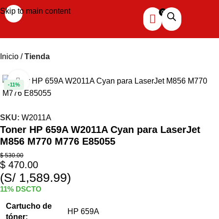
Skip to main content
Inicio
Tienda
Haga clic para ampliar
-11%
SKU:
W2011A
Toner HP 659A W2011A Cyan para LaserJet
M856 M770 M776 E85055
$
530.00
$
470.00
(S/ 1,589.99)
11% DSCTO
Cartucho de
HP 659A
tóner: