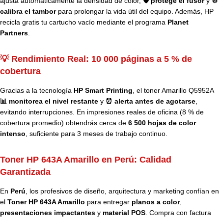
ajusta automáticamente la densidad de color,
🛡️ protege el fusor
y
⚙️
calibra el tambor
para prolongar la vida útil del equipo. Además, HP
recicla gratis tu cartucho vacío mediante el programa
Planet
Partners
.
💡 Rendimiento Real: 10 000 páginas a 5 % de
cobertura
Gracias a la tecnología
HP Smart Printing
, el toner Amarillo Q5952A
📊 monitorea el nivel restante
y
⏰ alerta antes de agotarse
,
evitando interrupciones. En impresiones reales de oficina (8 % de
cobertura promedio) obtendrás cerca de
6 500 hojas de color
intenso
, suficiente para 3 meses de trabajo continuo.
Toner HP 643A Amarillo en Perú:
Calidad
Garantizada
En
Perú
, los profesivos de diseño, arquitectura y marketing confían en
el
Toner HP 643A Amarillo
para entregar
planos a color
,
presentaciones impactantes
y
material POS
. Compra con factura