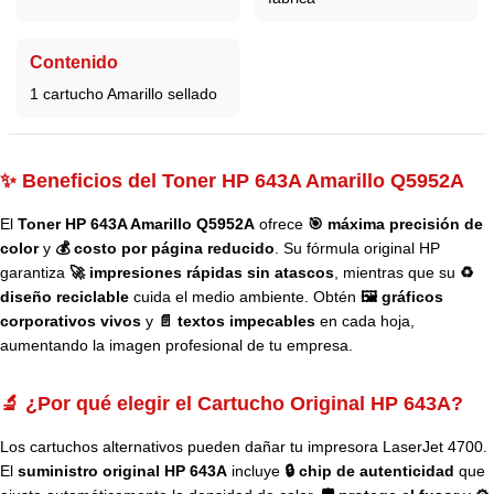
Contenido
1 cartucho Amarillo sellado
✨ Beneficios del Toner HP 643A Amarillo Q5952A
El
Toner HP 643A Amarillo Q5952A
ofrece
🎯 máxima precisión de
color
y
💰 costo por página reducido
. Su fórmula original HP
garantiza
🚀 impresiones rápidas sin atascos
, mientras que su
♻️
diseño reciclable
cuida el medio ambiente. Obtén
🖼️ gráficos
corporativos vivos
y
📄 textos impecables
en cada hoja,
aumentando la imagen profesional de tu empresa.
🔬 ¿Por qué elegir el Cartucho Original HP 643A?
Los cartuchos alternativos pueden dañar tu impresora LaserJet 4700.
El
suministro original HP 643A
incluye
🔒 chip de autenticidad
que