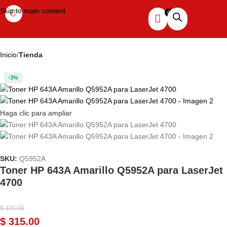
Skip to main content
Inicio
Tienda
-3%
Haga clic para ampliar
SKU:
Q5952A
Toner HP 643A Amarillo Q5952A para LaserJet
4700
$
325.00
$
315.00