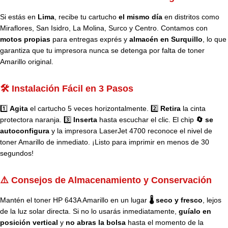
Si estás en
Lima
, recibe tu cartucho
el mismo día
en distritos como
Miraflores, San Isidro, La Molina, Surco y Centro. Contamos con
motos propias
para entregas exprés y
almacén en Surquillo
, lo que
garantiza que tu impresora nunca se detenga por falta de toner
Amarillo original.
🛠️ Instalación Fácil en 3 Pasos
1️⃣
Agita
el cartucho 5 veces horizontalmente. 2️⃣
Retira
la cinta
protectora naranja. 3️⃣
Inserta
hasta escuchar el clic. El chip
🔄 se
autoconfigura
y la impresora LaserJet 4700 reconoce el nivel de
toner Amarillo de inmediato. ¡Listo para imprimir en menos de 30
segundos!
⚠️ Consejos de Almacenamiento y Conservación
Mantén el toner HP 643A Amarillo en un lugar
🌡️ seco y fresco
, lejos
de la luz solar directa. Si no lo usarás inmediatamente,
guíalo en
posición vertical
y
no abras la bolsa
hasta el momento de la