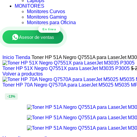
Laptops
MONITORES
Monitores Curvos
Monitores Gaming
Monitores para Oficina
En línea
Asesor de ventas
Inicio
Tienda
Toner HP 51A Negro Q7551A para LaserJet M3
Toner HP 51X Negro Q7551X para LaserJet M3035 P3005
$
2
Volver a productos
Toner HP 70A Negro Q7570A para LaserJet M5025 M5035 
-13%