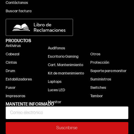
Contáctanos
Buscar factura
PRODUCTOS
Antivirus
Monitor
Audífonos
Cabezal
Otros
Escritorio Gaming
Cintas
Protección
Cart. Mantenimiento
Drum
Soporte para monitor
Kit de mantenimiento
Estabilizadores
Suministros
Laptops
Fusor
Switches
Luces LED
Impresoras
Tambor
MANTENTE INFORMADO
Suscribirse