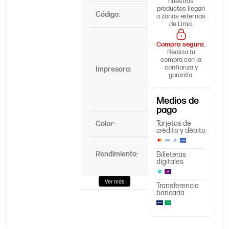
nuestros
productos llegan
Código:
CF361X
a zonas externas
de Lima.
HP Color
Compra segura.
LaserJet
Realiza tu
Enterprise
compra con la
confianza y
Impresora:
Flow MFP
garantía.
M552,
M553,
M577
Medios de
pago
Tarjetas de
Color:
Cyan
crédito y débito
9500
Rendimiento:
Billeteras
Páginas
digitales
Ver más
Tipo de
Transferencia
Caja
bancaria
embalaje: