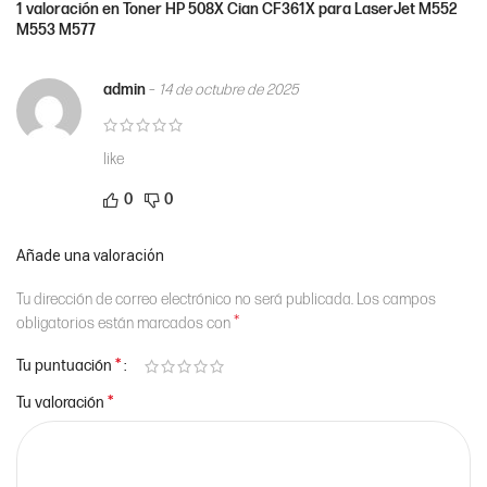
1 valoración en
Toner HP 508X Cian CF361X para LaserJet M552
M553 M577
admin
–
14 de octubre de 2025
like
0
0
Añade una valoración
Tu dirección de correo electrónico no será publicada.
Los campos
*
obligatorios están marcados con
*
Tu puntuación
*
Tu valoración