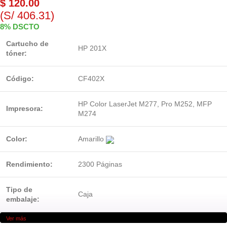
$
120.00
(S/ 406.31)
8% DSCTO
Cartucho de
HP 201X
tóner:
Código:
CF402X
HP Color LaserJet M277, Pro M252, MFP
Impresora:
M274
Color:
Amarillo
Rendimiento:
2300 Páginas
Tipo de
Caja
embalaje:
Ver más