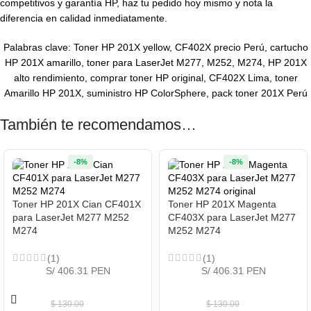
competitivos y garantía HP, haz tu pedido hoy mismo y nota la
diferencia en calidad inmediatamente.
Palabras clave: Toner HP 201X yellow, CF402X precio Perú, cartucho
HP 201X amarillo, toner para LaserJet M277, M252, M274, HP 201X
alto rendimiento, comprar toner HP original, CF402X Lima, toner
Amarillo HP 201X, suministro HP ColorSphere, pack toner 201X Perú
También te recomendamos…
-8%
-8%
Toner HP 201X Cian CF401X
Toner HP 201X Magenta
para LaserJet M277 M252
CF403X para LaserJet M277
M274
M252 M274
(1)
(1)
S/ 406.31 PEN
S/ 406.31 PEN
$
130.00
$
130.00