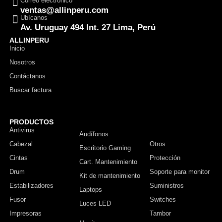
Correo electrónico
ventas@allinperu.com
Ubícanos
Av. Uruguay 494 Int. 27 Lima, Perú
ALLINPERU
Inicio
Nosotros
Contáctanos
Buscar factura
PRODUCTOS
Antivirus
Monitor
Audífonos
Cabezal
Otros
Escritorio Gaming
Cintas
Protección
Cart. Mantenimiento
Drum
Soporte para monitor
Kit de mantenimiento
Estabilizadores
Suministros
Laptops
Fusor
Switches
Luces LED
Impresoras
Tambor