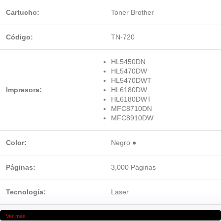
Cartucho:
Toner Brother
Código:
TN-720
HL5450DN
HL5470DW
HL5470DWT
Impresora:
HL6180DW
HL6180DWT
MFC8710DN
MFC8910DW
Color:
Negro ●
Páginas:
3,000 Páginas
Tecnología:
Laser
Ver más