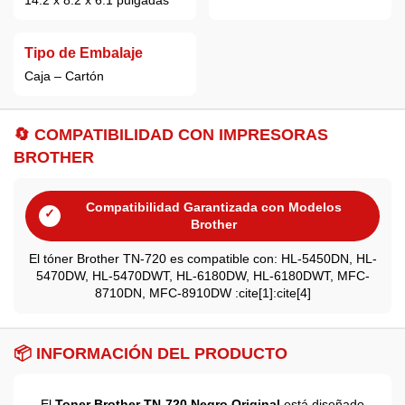
14.2 x 8.2 x 6.1 pulgadas
Tipo de Embalaje
Caja – Cartón
🔄 COMPATIBILIDAD CON IMPRESORAS
BROTHER
Compatibilidad Garantizada con Modelos
✓
Brother
El tóner Brother TN-720 es compatible con: HL-5450DN, HL-
5470DW, HL-5470DWT, HL-6180DW, HL-6180DWT, MFC-
8710DN, MFC-8910DW :cite[1]:cite[4]
📦 INFORMACIÓN DEL PRODUCTO
El
Toner Brother TN-720 Negro Original
está diseñado