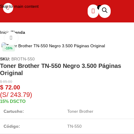
Skip to main content
Inicio
Tienda
Haga clic para ampliar
-15%
SKU:
BROTN-550
Toner Brother TN-550 Negro 3.500 Páginas
Original
$
85.00
$
72.00
(S/ 243.79)
15% DSCTO
Cartucho:
Toner Brother
Código:
TN-550