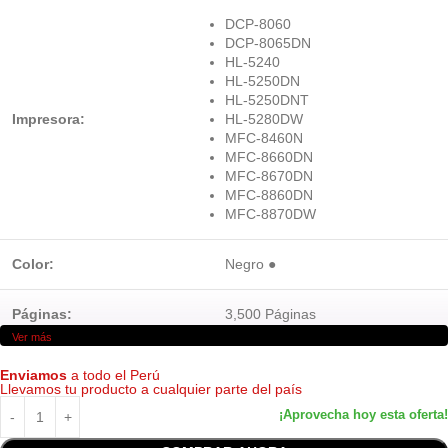
DCP-8060
DCP-8065DN
HL-5240
HL-5250DN
HL-5250DNT
Impresora:
HL-5280DW
MFC-8460N
MFC-8660DN
MFC-8670DN
MFC-8860DN
MFC-8870DW
Color:
Negro ●
Páginas:
3,500 Páginas
Ver más
Tecnología:
Laser
Enviamos
a todo el Perú
Llevamos tu producto a cualquier parte del país