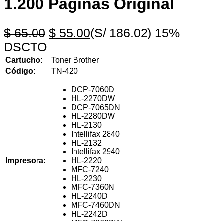
1.200 Páginas Original
$
65.00
$
55.00
(S/ 186.02)
15%
DSCTO
Cartucho:
Toner Brother
Código:
TN-420
DCP-7060D
HL-2270DW
DCP-7065DN
HL-2280DW
HL-2130
Intellifax 2840
HL-2132
Intellifax 2940
Impresora:
HL-2220
MFC-7240
HL-2230
MFC-7360N
HL-2240D
MFC-7460DN
HL-2242D