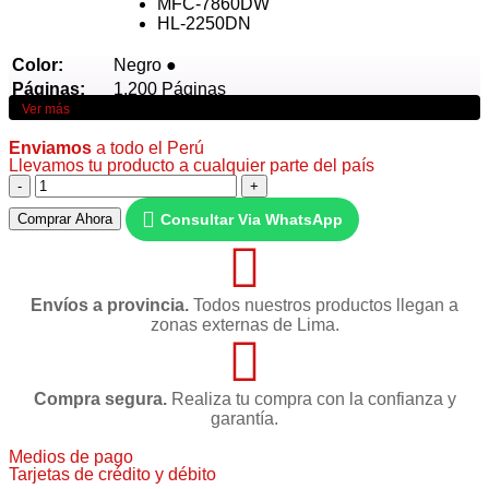
MFC-7860DW
HL-2250DN
Color:
Negro ●
Páginas:
1,200 Páginas
Ver más
Tecnología:
Laser
Enviamos
a todo el Perú
Llevamos tu producto a cualquier parte del país
Consultar Via WhatsApp
Comprar Ahora
Envíos a provincia.
Todos nuestros productos llegan a
zonas externas de Lima.
Compra segura.
Realiza tu compra con la confianza y
garantía.
Medios de pago
Tarjetas de crédito y débito