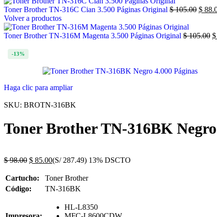
Toner Brother TN-316C Cian 3.500 Páginas Original
$
105.00
$
88.
Volver a productos
Toner Brother TN-316M Magenta 3.500 Páginas Original
$
105.00
$
-13%
Haga clic para ampliar
SKU:
BROTN-316BK
Toner Brother TN-316BK Negro 
$
98.00
$
85.00
(S/ 287.49)
13% DSCTO
Cartucho:
Toner Brother
Código:
TN-316BK
HL-L8350
Impresora:
MFC-L8600CDW