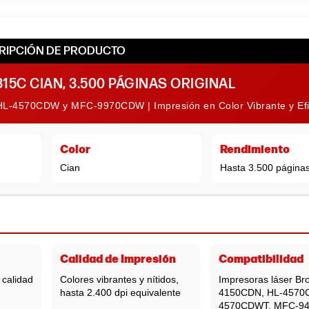
RIPCIÓN DE PRODUCTO
15C CIAN, 3.500 PÁGINAS ORIGINAL
n HL-4570CDW y MFC-9970CDW | Impresión en Color Vibrante y Efi
Color
Rendimiento
Cian
Hasta 3.500 página
Calidad de Impresión
Compatibilidad
 calidad
Colores vibrantes y nítidos,
Impresoras láser Br
hasta 2.400 dpi equivalente
4150CDN, HL-4570
4570CDWT, MFC-9