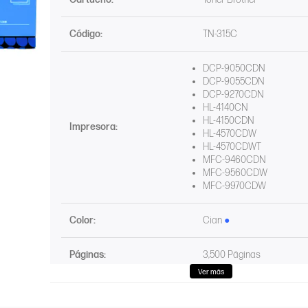
Código:
TN-315C
DCP-9050CDN
DCP-9055CDN
DCP-9270CDN
HL-4140CN
HL-4150CDN
Impresora:
HL-4570CDW
HL-4570CDWT
MFC-9460CDN
MFC-9560CDW
MFC-9970CDW
Color:
Cian
●
Páginas:
3,500 Páginas
Ver más
Tecnología:
Laser