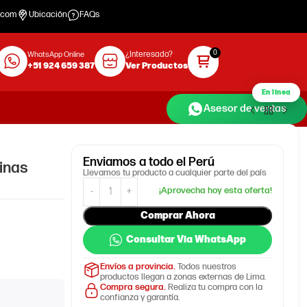
.com
Ubicación
FAQs
¿Interesado?
WhatsApp Online
+51 924 659 387
Ver Productos
En línea
Asesor de ventas
Enviamos
a todo el Perú
inas
Llevamos tu producto a cualquier parte del país
Comprar Ahora
Consultar Via WhatsApp
Envíos a provincia.
Todos nuestros
productos llegan a zonas externas de Lima.
Compra segura.
Realiza tu compra con la
confianza y garantía.