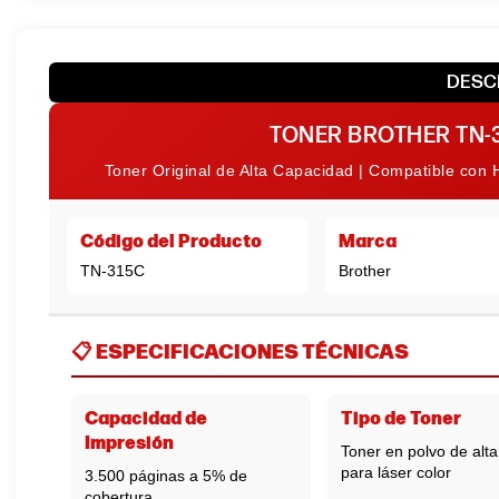
DESC
TONER BROTHER TN-3
Toner Original de Alta Capacidad | Compatible co
Código del Producto
Marca
TN-315C
Brother
📋
ESPECIFICACIONES TÉCNICAS
Capacidad de
Tipo de Toner
Impresión
Toner en polvo de alta
para láser color
3.500 páginas a 5% de
cobertura