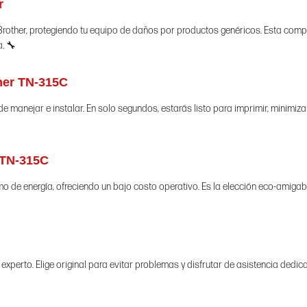
r
rother, protegiendo tu equipo de daños por productos genéricos. Esta comp
a. 🔧
oner TN-315C
de manejar e instalar. En solo segundos, estarás listo para imprimir, minimiz
 TN-315C
mo de energía, ofreciendo un bajo costo operativo. Es la elección eco-amiga
e experto. Elige original para evitar problemas y disfrutar de asistencia dedi