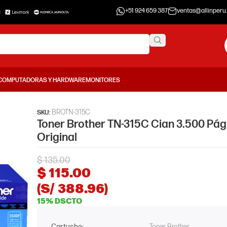
+51 924 659 387
ventas@allinperu
COMPUTADORAS Y HARDWARE
MONITORES
BROTN-315C
SKU:
Toner Brother TN-315C Cian 3.500 Pág
Original
$
135.00
$
115.00
(S/ 388.96)
15% DSCTO
Cartucho:
Toner Brother