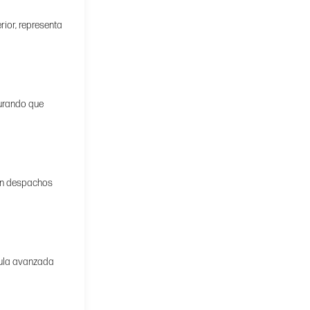
rior, representa
gurando que
con despachos
rmula avanzada