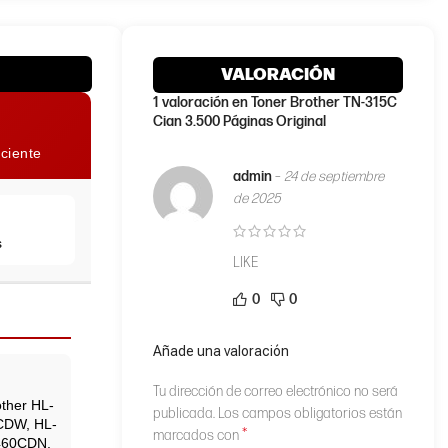
VALORACIÓN
1 valoración en
Toner Brother TN-315C
Cian 3.500 Páginas Original
ciente
admin
–
24 de septiembre
de 2025
s
LIKE
0
0
Añade una valoración
Tu dirección de correo electrónico no será
other HL-
publicada.
Los campos obligatorios están
CDW, HL-
*
marcados con
460CDN,