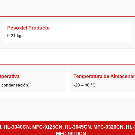
Peso del Producto
0.21 kg
perativa
Temperatura de Almacena
n condensación)
-20 – 40 °C
N, HL-3040CN, MFC-9125CN, HL-3045CN, MFC-9320CN, H
MFC-9010CN