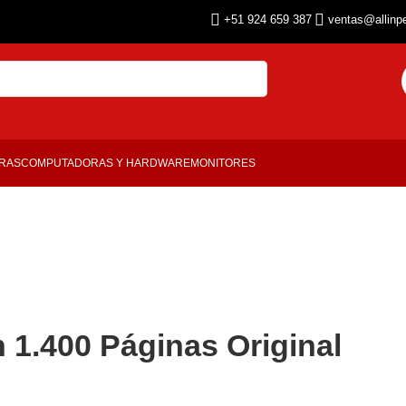
+51 924 659 387
ventas@allinp
ORAS
COMPUTADORAS Y HARDWARE
MONITORES
 1.400 Páginas Original