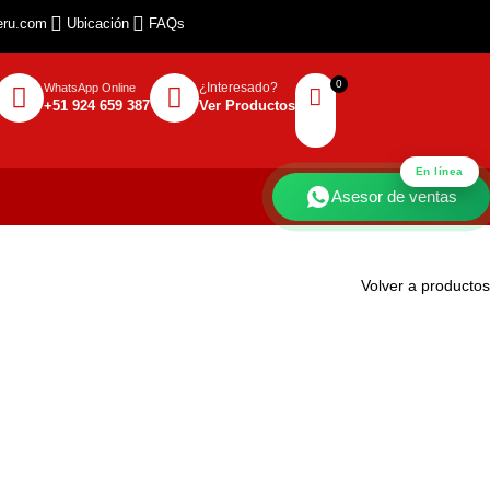
eru.com
Ubicación
FAQs
¿Interesado?
WhatsApp Online
+51 924 659 387
Ver Productos
En línea
Asesor de ventas
Volver a productos