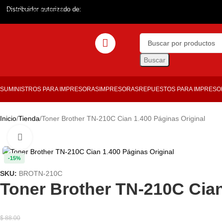
Distribuidor autorizado de:
Skip to main content
Buscar
SUMINISTROS PARA IMPRESORAS
IMPRESORAS
REPUESTOS PARA IMPRES
Inicio
Tienda
Toner Brother TN-210C Cian 1.400 Páginas Original
Haga clic para ampliar
-15%
SKU:
BROTN-210C
Toner Brother TN-210C Cian
$
88.00