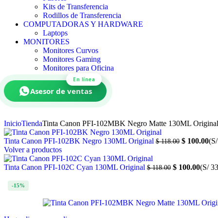
Kits de Transferencia
Rodillos de Transferencia
COMPUTADORAS Y HARDWARE
Laptops
MONITORES
Monitores Curvos
Monitores Gaming
Monitores para Oficina
En línea
Asesor de ventas
Inicio
Tienda
Tinta Canon PFI-102MBK Negro Matte 130ML Origina
Tinta Canon PFI-102BK Negro 130ML Original
$
100.00
(S
$
118.00
Volver a productos
Tinta Canon PFI-102C Cyan 130ML Original
$
100.00
(S/ 3
$
118.00
-15%