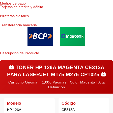
Medios de pago
Tarjetas de crédito y débito
Billeteras digitales
Transferencia bancaria
Descripción de Producto
🖨️
TONER HP 126A MAGENTA CE313A
PARA LASERJET M175 M275 CP1025
🖨️
Cartucho Original | 1,000 Páginas | Color Magenta | Alta
Definición
Modelo
Código
HP 126A
CE313A