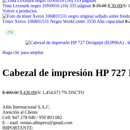
Tinta Lexmark negro 10N0016 (16) 335 páginas
$
35.00
$
30.00
(S/ 
Volver a productos
Tóner Xerox 106R01531 Negro WorkCentre 3550 Alta capacidad
$
2
-7%
Haga clic para ampliar
Cabezal de impresión HP 727 
$
460.00
$
430.00
(S/ 1,454.67)
7% DSCTO
Allin Internacional S.A.C.
Atención al Cliente
Cell: 947 278 040 / 950 803 082
E – mail: ventas.allinperu@gmail.com
IMPORTANTE: