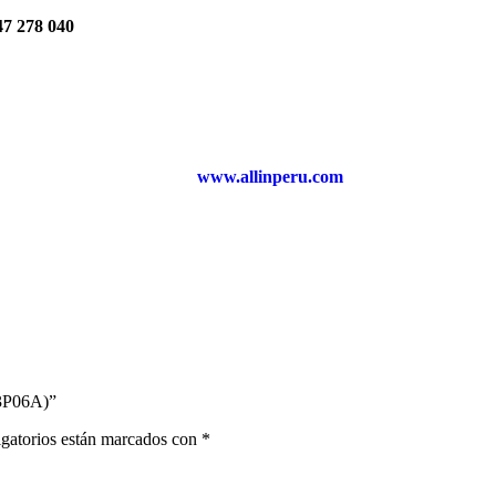
47 278 040
www.allinperu.com
B3P06A)”
gatorios están marcados con
*